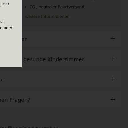
g der
CO
-neutraler Paketversand
2
weitere Informationen
ist
en oder
sche Daten
der - Das gesunde Kinderzimmer
ör
ben Fragen?
eine Elternerfahrungen verfasst.