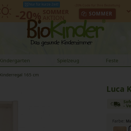
Nur für kurze Zeit!
-20
SOMMER
%
SOMMER
AKTION
Kindergarten
Spielzeug
Feste
Kinderregal 165 cm
Luca 
Sof
- V
Farbe:
Ma