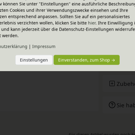
ion entsteht aus nachhaltigem Massivholz,
iv können Sie unter "Einstellungen" eine ausführliche Beschreibun
zten Cookies und ihrer Verwendungszwecke einsehen und Ihre
 und kindgerecht abgerundet.
zen entsprechend anpassen. Sollten Sie auf ein personalisiertes
bel ideale Begleiter durch die Kindheit.
erlebnis verzichten wollen, klicken Sie bitte
hier
. Ihre Einwilligung 
ig und kann jederzeit über die Datenschutz-Einstellungen widerruf
tet das Luca Regal Platz für Bilderbücher
t werden.
Techni
l anordnen.
hutz­erklärung
|
Impressum
bel werden aus massivem Erlenholz (natur)
Einstellungen
Einverstanden, zum Shop →
BioKin
rliche Beschaffenheit jedes Möbelstücks wird
Zubeh
Sie ha
Für diesen Artikel wurden noch k