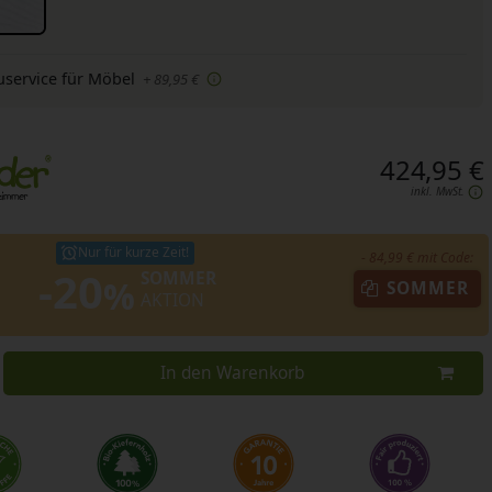
uservice für Möbel
+ 89,95 €
424,95 €
inkl. MwSt.
Nur für kurze Zeit!
- 84,99 € mit Code:
-20
SOMMER
%
SOMMER
AKTION
In den Warenkorb