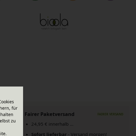
Cookies
hern, für
Fairer Paketversand
halten
elbst zu
24,95 € innerhalb ...
ite.
Sofort lieferbar
- Versand morgen!