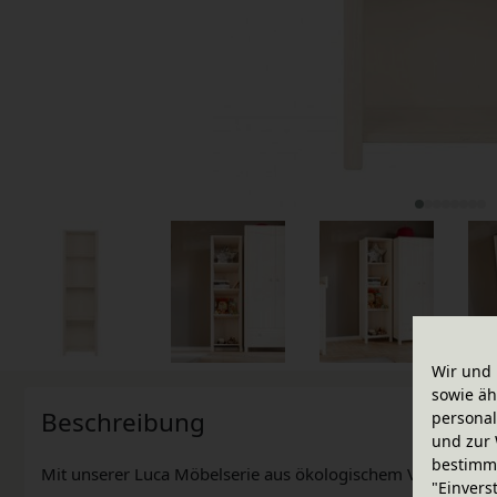
Wir und 
sowie äh
Beschreibung
personal
und zur 
bestimme
Mit unserer Luca Möbelserie aus ökologischem Vollholz gest
"Einvers