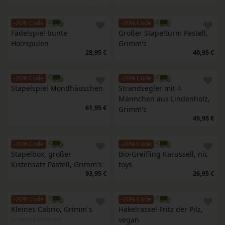
-20% Code
-20% Code
Fädelspiel bunte 
Großer Stapelturm Pastell, 
Holzspulen
Grimm's
28,95 €
40,95 €
-20% Code
-20% Code
Stapelspiel Mondhäuschen
Strandsegler mit 4 
Männchen aus Lindenholz, 
61,95 €
Grimm's
45,95 €
-20% Code
-20% Code
Stapelbox, großer 
Bio-Greifling Karussell, nic 
Kistensatz Pastell, Grimm's 
toys
93,95 €
26,95 €
-20% Code
-20% Code
Kleines Cabrio, Grimm´s
Häkelrassel Fritz der Pilz, 
In verschiedenen
vegan