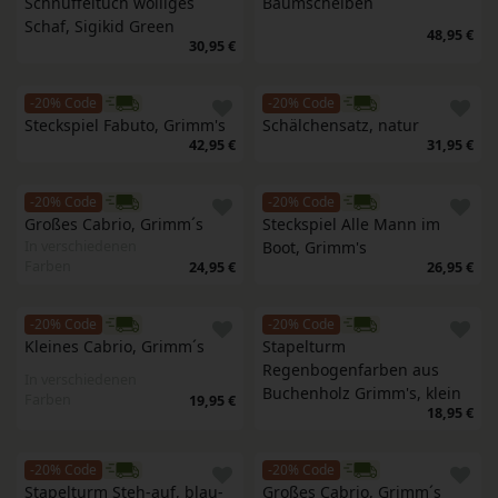
Schnuffeltuch wolliges 
Baumscheiben
Schaf, Sigikid Green
48,95 €
30,95 €
-20% Code
-20% Code
Steckspiel Fabuto, Grimm's
Schälchensatz, natur
42,95 €
31,95 €
-20% Code
-20% Code
Großes Cabrio, Grimm´s
Steckspiel Alle Mann im 
In verschiedenen
Boot, Grimm's
Farben
24,95 €
26,95 €
-20% Code
-20% Code
Kleines Cabrio, Grimm´s
Stapelturm 
Regenbogenfarben aus 
In verschiedenen
Buchenholz Grimm's, klein
Farben
19,95 €
18,95 €
-20% Code
-20% Code
Stapelturm Steh-auf, blau-
Großes Cabrio, Grimm´s