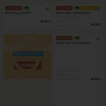
-20% Code
-20% Code
Bestseller
Beißring Giraffe
BioKinder Spielbogen
In verschiedenen
19,95 €
Varianten
44,95 €
aus Bio-Erlenholz
-20
%
-20% Code
AUF DIE GESAMTE
BioKinder Spielbogen
BESTELLUNG
Nur für kurze Zeit!
SOMMER
In verschiedenen
Varianten
aus Bio-Massivholz
49,95 €