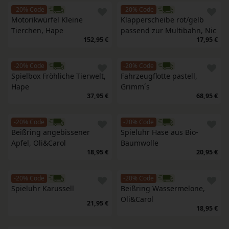
-20% Code
-20% Code
Motorikwürfel Kleine 
Klapperscheibe rot/gelb 
Tierchen, Hape
passend zur Multibahn, Nic
152,95 €
17,95 €
-20% Code
-20% Code
Spielbox Fröhliche Tierwelt, 
Fahrzeugflotte pastell, 
Hape
Grimm´s
37,95 €
68,95 €
-20% Code
-20% Code
Beißring angebissener 
Spieluhr Hase aus Bio-
Apfel, Oli&Carol
Baumwolle
18,95 €
20,95 €
-20% Code
-20% Code
Spieluhr Karussell
Beißring Wassermelone, 
Oli&Carol
21,95 €
18,95 €