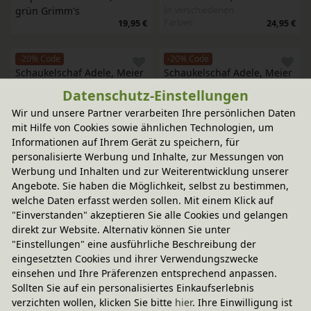
In verschiedenen
grün Grimm's
Farben
24,95 €
19,95 €
-20% Code
-20% Code
Schaukelschaf Adele, Meier 
Schaukelschaf Adele, Meier 
Germany
Germany
Datenschutz-Einstellungen
In verschiedenen
In verschiedenen
Wir und unsere Partner verarbeiten Ihre persönlichen Daten
Farben
Farben
413,95 €
413,95 €
mit Hilfe von Cookies sowie ähnlichen Technologien, um
Informationen auf Ihrem Gerät zu speichern, für
-20% Code
-20% Code
personalisierte Werbung und Inhalte, zur Messungen von
Schaukelpferd Conny, Meier 
Nachziehtier Steck-Spiel 
Werbung und Inhalten und zur Weiterentwicklung unserer
Germany
Schnecke aus Ahorn- und 
Angebote. Sie haben die Möglichkeit, selbst zu bestimmen,
In verschiedenen
Buchenholz, Hape
welche Daten erfasst werden sollen. Mit einem Klick auf
Varianten
662,95 €
29,95 €
"Einverstanden" akzeptieren Sie alle Cookies und gelangen
direkt zur Website. Alternativ können Sie unter
-20% Code
-20% Code
"Einstellungen" eine ausführliche Beschreibung der
Schaukelpferd Bille mit 
Schaukelpferd Bille mit 
eingesetzten Cookies und ihrer Verwendungszwecke
Sitzring, Meier Germany
Sitzring, Meier Germany
einsehen und Ihre Präferenzen entsprechend anpassen.
In verschiedenen
In verschiedenen
Sollten Sie auf ein personalisiertes Einkaufserlebnis
Varianten
Varianten
155,95 €
155,95 €
verzichten wollen, klicken Sie bitte
hier
. Ihre Einwilligung ist