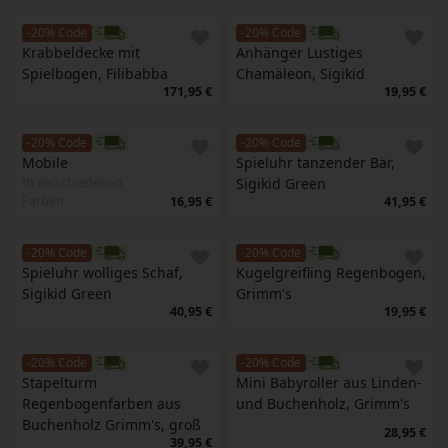
-20% Code
-20% Code
Krabbeldecke mit 
Anhänger Lustiges 
Spielbogen, Filibabba
Chamäleon, Sigikid
171,95 €
19,95 €
-20% Code
-20% Code
Mobile
Spieluhr tanzender Bär, 
In verschiedenen
Sigikid Green
Farben
16,95 €
41,95 €
-20% Code
-20% Code
Spieluhr wolliges Schaf, 
Kugelgreifling Regenbogen, 
Sigikid Green
Grimm's
40,95 €
19,95 €
-20% Code
-20% Code
Stapelturm 
Mini Babyroller aus Linden- 
Regenbogenfarben aus 
und Buchenholz, Grimm's
Buchenholz Grimm's, groß
28,95 €
39,95 €