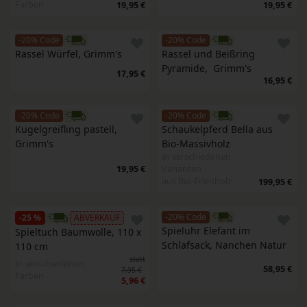
Farben
19,95 €
19,95 €
-20% Code
-20% Code
Rassel Würfel, Grimm's
Rassel und Beißring 
Pyramide,  Grimm's 
17,95 €
16,95 €
-20% Code
-20% Code
Kugelgreifling pastell, 
Schaukelpferd Bella aus 
Grimm's
Bio-Massivholz
In verschiedenen
19,95 €
Varianten
aus Bio-Erlenholz
199,95 €
-20% Code
-25 %
ABVERKAUF
Spieluhr Elefant im 
Spieltuch Baumwolle, 110 x 
Schlafsack, Nanchen Natur
110 cm
statt
In verschiedenen
58,95 €
7,95 €
Farben
5,96 €