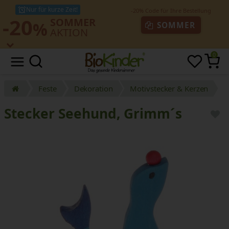
Nur für kurze Zeit!
-20
SOMMER
%
SOMMER
AKTION
0
Feste
Dekoration
Motivstecker & Kerzen
Stecker Seehund, Grimm´s