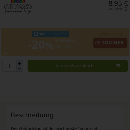
8,95 €
inkl. MwSt.
Nur für kurze Zeit!
- 1,79 € mit Code:
-20
SOMMER
%
SOMMER
AKTION
In den Warenkorb
Beschreibung
Der Geburtstag ist der wichtigste Tag im Jahr.