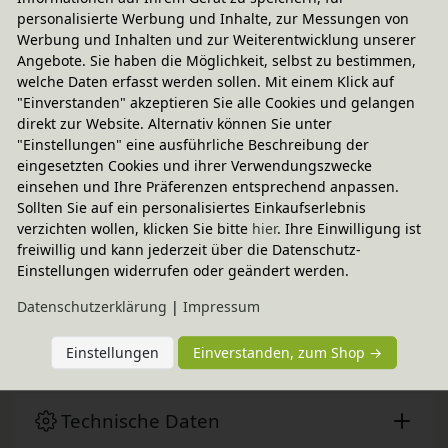
personalisierte Werbung und Inhalte, zur Messungen von
Werbung und Inhalten und zur Weiterentwicklung unserer
Angebote. Sie haben die Möglichkeit, selbst zu bestimmen,
welche Daten erfasst werden sollen. Mit einem Klick auf
"Einverstanden" akzeptieren Sie alle Cookies und gelangen
direkt zur Website. Alternativ können Sie unter
"Einstellungen" eine ausführliche Beschreibung der
eingesetzten Cookies und ihrer Verwendungszwecke
einsehen und Ihre Präferenzen entsprechend anpassen.
Sollten Sie auf ein personalisiertes Einkaufserlebnis
Fairer Paketversand
verzichten wollen, klicken Sie bitte
hier
. Ihre Einwilligung ist
2,95 € innerhalb ...
freiwillig und kann jederzeit über die Datenschutz-
Einstellungen widerrufen oder geändert werden.
Sofort lieferbar
- Versand heute!
Daten­schutz­erklärung
|
Impressum
CO
-neutraler Paketversand
2
weitere Informationen
Einstellungen
Einverstanden, zum Shop →
Technische Daten