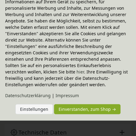
Informationen auf Ihrem Gerät zu speichern, für
personalisierte Werbung und Inhalte, zur Messungen von
Werbung und Inhalten und zur Weiterentwicklung unserer
Angebote. Sie haben die Möglichkeit, selbst zu bestimmen,
welche Daten erfasst werden sollen. Mit einem Klick auf
"Einverstanden" akzeptieren Sie alle Cookies und gelangen
direkt zur Website. Alternativ können Sie unter
"Einstellungen" eine ausführliche Beschreibung der
eingesetzten Cookies und ihrer Verwendungszwecke
einsehen und Ihre Präferenzen entsprechend anpassen.
Sollten Sie auf ein personalisiertes Einkaufserlebnis
Fairer Paketversand
verzichten wollen, klicken Sie bitte
hier
. Ihre Einwilligung ist
freiwillig und kann jederzeit über die Datenschutz-
2,95 € innerhalb ...
Einstellungen widerrufen oder geändert werden.
Sofort lieferbar
- Versand am Montag!
Daten­schutz­erklärung
|
Impressum
CO
-neutraler Paketversand
2
weitere Informationen
Einstellungen
Einverstanden, zum Shop →
Technische Daten