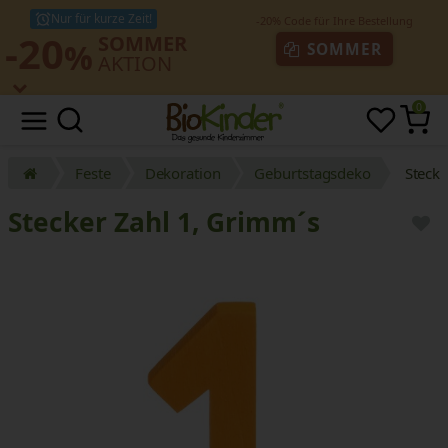
Nur für kurze Zeit!
-20
SOMMER
%
SOMMER
AKTION
0
Feste
Dekoration
Geburtstagsdeko
Stecke
Stecker Zahl 1, Grimm´s