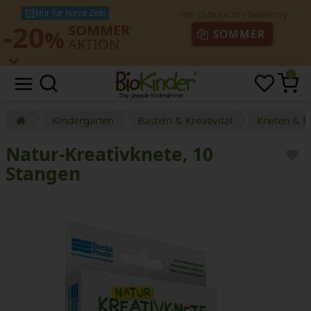
Nur für kurze Zeit!
-20
SOMMER
%
SOMMER
AKTION
0
Kindergarten
Basteln & Kreativität
Kneten & M
Natur-Kreativknete, 10
Stangen