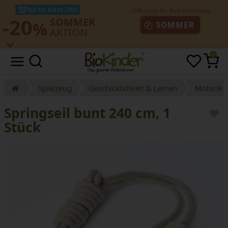
Nur für kurze Zeit!
-20
SOMMER
%
SOMMER
AKTION
0
Spielzeug
Geschicklichkeit & Lernen
Motorik 
Springseil bunt 240 cm, 1
Stück