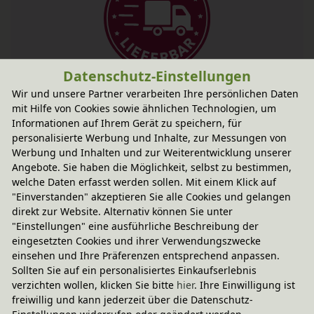
Datenschutz-Einstellungen
Fairer Paketversand
Wir und unsere Partner verarbeiten Ihre persönlichen Daten
2,95 € innerhalb ...
mit Hilfe von Cookies sowie ähnlichen Technologien, um
Informationen auf Ihrem Gerät zu speichern, für
Sofort lieferbar
- Versand am Montag!
personalisierte Werbung und Inhalte, zur Messungen von
CO
-neutraler Paketversand
Werbung und Inhalten und zur Weiterentwicklung unserer
2
Angebote. Sie haben die Möglichkeit, selbst zu bestimmen,
weitere Informationen
welche Daten erfasst werden sollen. Mit einem Klick auf
"Einverstanden" akzeptieren Sie alle Cookies und gelangen
direkt zur Website. Alternativ können Sie unter
"Einstellungen" eine ausführliche Beschreibung der
Technische Daten
eingesetzten Cookies und ihrer Verwendungszwecke
einsehen und Ihre Präferenzen entsprechend anpassen.
Sollten Sie auf ein personalisiertes Einkaufserlebnis
Mader Kreiselmanufaktur
verzichten wollen, klicken Sie bitte
hier
. Ihre Einwilligung ist
freiwillig und kann jederzeit über die Datenschutz-