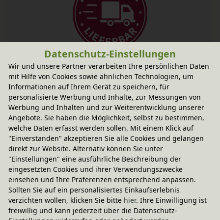
Datenschutz-Einstellungen
Fairer Paketversand
Wir und unsere Partner verarbeiten Ihre persönlichen Daten
5,95 € innerhalb ...
mit Hilfe von Cookies sowie ähnlichen Technologien, um
Informationen auf Ihrem Gerät zu speichern, für
Sofort lieferbar
- Versand heute!
personalisierte Werbung und Inhalte, zur Messungen von
CO
-neutraler Paketversand
Werbung und Inhalten und zur Weiterentwicklung unserer
2
Angebote. Sie haben die Möglichkeit, selbst zu bestimmen,
weitere Informationen
welche Daten erfasst werden sollen. Mit einem Klick auf
"Einverstanden" akzeptieren Sie alle Cookies und gelangen
direkt zur Website. Alternativ können Sie unter
"Einstellungen" eine ausführliche Beschreibung der
Technische Daten
eingesetzten Cookies und ihrer Verwendungszwecke
einsehen und Ihre Präferenzen entsprechend anpassen.
Sollten Sie auf ein personalisiertes Einkaufserlebnis
Grapat
verzichten wollen, klicken Sie bitte
hier
. Ihre Einwilligung ist
freiwillig und kann jederzeit über die Datenschutz-