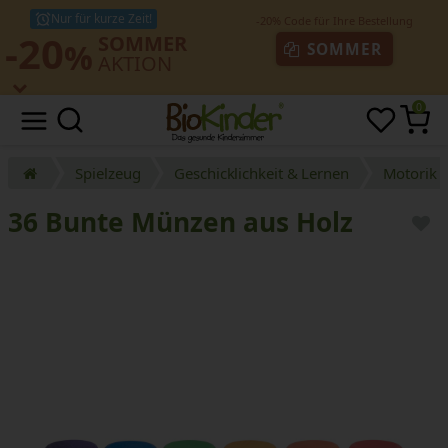
Nur für kurze Zeit!
-20
SOMMER
%
SOMMER
AKTION
0
Spielzeug
Geschicklichkeit & Lernen
Motorik 
36 Bunte Münzen aus Holz