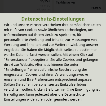
15,95 €
Textilmarker
33,23 € /
16,95 €
Kilogramm
Datenschutz-Einstellungen
-20% Code
-20% Code
Wir und unsere Partner verarbeiten Ihre persönlichen Daten
Kristall-Fingerfarben 4er 
Kritzelkreide
mit Hilfe von Cookies sowie ähnlichen Technologien, um
Set "Mika"
4,95 €
Informationen auf Ihrem Gerät zu speichern, für
16,95 €
personalisierte Werbung und Inhalte, zur Messungen von
Werbung und Inhalten und zur Weiterentwicklung unserer
-20% Code
-20% Code
Angebote. Sie haben die Möglichkeit, selbst zu bestimmen,
Easy-Knete 2er Set "Suri"
Fingerfarben 2er Set "Nori"
welche Daten erfasst werden sollen. Mit einem Klick auf
9,95 €
9,95 €
"Einverstanden" akzeptieren Sie alle Cookies und gelangen
direkt zur Website. Alternativ können Sie unter
"Einstellungen" eine ausführliche Beschreibung der
eingesetzten Cookies und ihrer Verwendungszwecke
einsehen und Ihre Präferenzen entsprechend anpassen.
SCHNELLE LIEFERUNG
Sollten Sie auf ein personalisiertes Einkaufserlebnis
verzichten wollen, klicken Sie bitte
hier
. Ihre Einwilligung ist
freiwillig und kann jederzeit über die Datenschutz-
Einstellungen widerrufen oder geändert werden.
NACHHALTIGES SORTIMENT