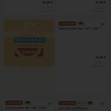
15,95 €
15,95 €
33,23 € /
33,23 € /
Kilogramm
Kilogramm
-20
%
-20% Code
AUF DIE GESAMTE
Easy-Knete 4er Set "Loki "
BESTELLUNG
Nur für kurze Zeit!
SOMMER
15,95 €
33,23 € /
Kilogramm
-20% Code
-20% Code
NEU
Easy-Knete 4er Set "Yuki"
6er Set Stofffilzies 