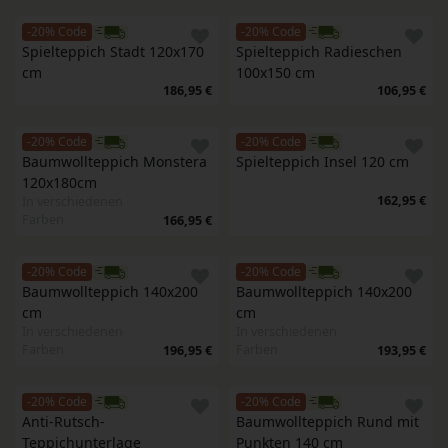
-20% Code
-20% Code
Spielteppich Stadt 120x170 
Spielteppich Radieschen 
cm
100x150 cm
186,95 €
106,95 €
-20% Code
-20% Code
Baumwollteppich Monstera 
Spielteppich Insel 120 cm
120x180cm
162,95 €
In verschiedenen
Farben
166,95 €
-20% Code
-20% Code
Baumwollteppich 140x200 
Baumwollteppich 140x200 
cm
cm
In verschiedenen
In verschiedenen
Farben
Farben
196,95 €
193,95 €
-20% Code
-20% Code
Anti-Rutsch-
Baumwollteppich Rund mit 
Teppichunterlage
Punkten 140 cm