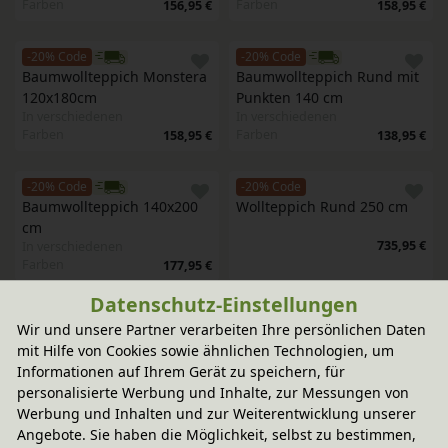
Farben
Farben
156,95 €
158,95 €
-20% Code
-20% Code
Baumwollteppich Monstera 
Baumwollteppich Rund mit 
120x180cm
Punkten 140 cm
In verschiedenen
In verschiedenen
Farben
Farben
158,95 €
138,95 €
-20% Code
-20% Code
Baumwollteppich 140x200 
Wollteppich Rund 250 cm
cm
735,95 €
In verschiedenen
Farben
177,95 €
Datenschutz-Einstellungen
-20% Code
-20% Code
Wir und unsere Partner verarbeiten Ihre persönlichen Daten
Baumwollteppich 
Baumwollteppich Rund mit 
mit Hilfe von Cookies sowie ähnlichen Technologien, um
Honigwaben Rund 140 cm
Pompons 120 cm
Informationen auf Ihrem Gerät zu speichern, für
In verschiedenen
In verschiedenen
personalisierte Werbung und Inhalte, zur Messungen von
Farben
Farben
149,95 €
107,95 €
Werbung und Inhalten und zur Weiterentwicklung unserer
Angebote. Sie haben die Möglichkeit, selbst zu bestimmen,
-20% Code
-20% Code