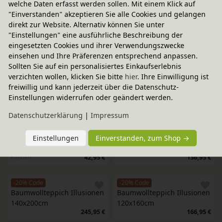
welche Daten erfasst werden sollen. Mit einem Klick auf
Baumwollteppich ABC Rund 
Baumwollteppich Monstera 
"Einverstanden" akzeptieren Sie alle Cookies und gelangen
150 cm
120x180cm
direkt zur Website. Alternativ können Sie unter
In verschiedenen
In verschiedenen
"Einstellungen" eine ausführliche Beschreibung der
Farben
Farben
156,95 €
158,95 €
eingesetzten Cookies und ihrer Verwendungszwecke
einsehen und Ihre Präferenzen entsprechend anpassen.
-20% Code
-20% Code
Sollten Sie auf ein personalisiertes Einkaufserlebnis
Baumwollteppich Monstera 
Betttasche Bambus
verzichten wollen, klicken Sie bitte
hier
. Ihre Einwilligung ist
120x180cm
freiwillig und kann jederzeit über die Datenschutz-
In verschiedenen
In verschiedenen
Einstellungen widerrufen oder geändert werden.
Farben
42,95 €
Farben
158,95 €
Daten­schutz­erklärung
|
Impressum
-20% Code
-20% Code
Einstellungen
Einverstanden, zum Shop →
Betttasche Bambus
Baumwollteppich Schwan 
In verschiedenen
120x100cm
Farben
42,95 €
136,95 €
-20% Code
-20% Code
Baumwollteppich Illusionen 
Baumwollteppich Illusionen 
140x200cm
120x160cm
245,95 €
166,95 €