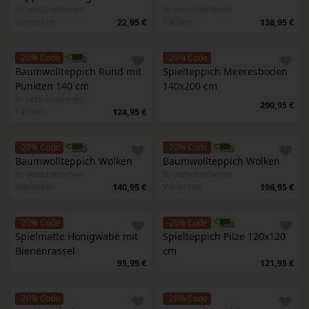
In verschiedenen
In verschiedenen
Varianten
Farben
22,95 €
138,95 €
-20% Code
-20% Code
Baumwollteppich Rund mit 
Spielteppich Meeresboden 
Punkten 140 cm
140x200 cm
In verschiedenen
290,95 €
Farben
124,95 €
-20% Code
-20% Code
Baumwollteppich Wolken
Baumwollteppich Wolken
In verschiedenen
In verschiedenen
Varianten
Varianten
140,95 €
196,95 €
-20% Code
-20% Code
Spielmatte Honigwabe mit 
Spielteppich Pilze 120x120 
Bienenrassel
cm
95,95 €
121,95 €
-20% Code
-20% Code