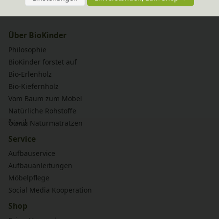
SICHERE ZAHLUNG & ABWICKLUNG
Über BioKinder
Philosophie
BioKinder forstet auf
Bio-Erlenholz
Bio-Kiefernholz
Vom Baum zum Möbel
Natürliche Rohstoffe
bionik
Naturmatratzen
Service
Aufbauservice
Aufbauanleitungen
Möbelpflege
Social Media Kooperation
Shop