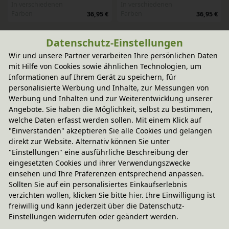
In verschiedenen
In verschiedenen
Farben
Farben
36,95 €
36,95 €
Datenschutz-Einstellungen
-20% Code
-20% Code
LED Tischlampe Inita
LED Tischlampe Inita
Wir und unsere Partner verarbeiten Ihre persönlichen Daten
In verschiedenen
In verschiedenen
mit Hilfe von Cookies sowie ähnlichen Technologien, um
Farben
Farben
36,95 €
36,95 €
Informationen auf Ihrem Gerät zu speichern, für
personalisierte Werbung und Inhalte, zur Messungen von
-20% Code
Werbung und Inhalten und zur Weiterentwicklung unserer
LED Tischlampe Inita
Angebote. Sie haben die Möglichkeit, selbst zu bestimmen,
In verschiedenen
welche Daten erfasst werden sollen. Mit einem Klick auf
Farben
36,95 €
"Einverstanden" akzeptieren Sie alle Cookies und gelangen
direkt zur Website. Alternativ können Sie unter
"Einstellungen" eine ausführliche Beschreibung der
eingesetzten Cookies und ihrer Verwendungszwecke
einsehen und Ihre Präferenzen entsprechend anpassen.
SCHNELLE LIEFERUNG
Sollten Sie auf ein personalisiertes Einkaufserlebnis
verzichten wollen, klicken Sie bitte
hier
. Ihre Einwilligung ist
freiwillig und kann jederzeit über die Datenschutz-
Einstellungen widerrufen oder geändert werden.
NACHHALTIGES SORTIMENT