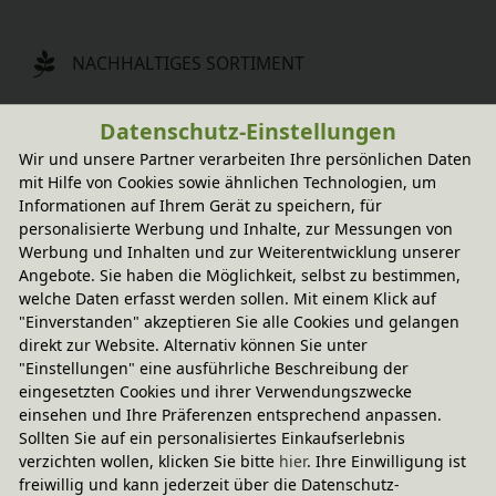
NACHHALTIGES SORTIMENT
Datenschutz-Einstellungen
LANGLEBIG & MITWACHSEND
Wir und unsere Partner verarbeiten Ihre persönlichen Daten
mit Hilfe von Cookies sowie ähnlichen Technologien, um
Informationen auf Ihrem Gerät zu speichern, für
SICHERE ZAHLUNG & ABWICKLUNG
personalisierte Werbung und Inhalte, zur Messungen von
Werbung und Inhalten und zur Weiterentwicklung unserer
Angebote. Sie haben die Möglichkeit, selbst zu bestimmen,
Über BioKinder
welche Daten erfasst werden sollen. Mit einem Klick auf
"Einverstanden" akzeptieren Sie alle Cookies und gelangen
Philosophie
direkt zur Website. Alternativ können Sie unter
BioKinder forstet auf
"Einstellungen" eine ausführliche Beschreibung der
Bio-Erlenholz
eingesetzten Cookies und ihrer Verwendungszwecke
Bio-Kiefernholz
einsehen und Ihre Präferenzen entsprechend anpassen.
Vom Baum zum Möbel
Sollten Sie auf ein personalisiertes Einkaufserlebnis
verzichten wollen, klicken Sie bitte
hier
. Ihre Einwilligung ist
Natürliche Rohstoffe
freiwillig und kann jederzeit über die Datenschutz-
bionik
Naturmatratzen