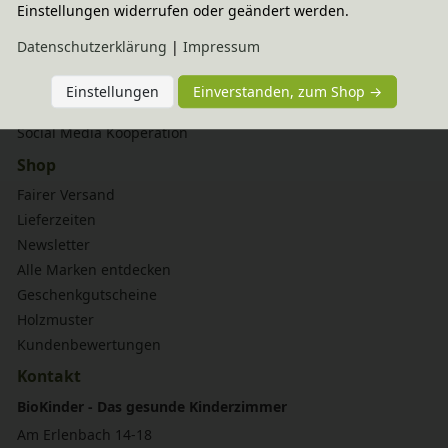
Einstellungen widerrufen oder geändert werden.
Service
Daten­schutz­erklärung
|
Impressum
Aufbauservice
Aufbauanleitungen
Einstellungen
Einverstanden, zum Shop →
Möbelpflege
Social Media Kooperation
Shop
Fairer Versand
Lieferzeiten
Newsletter
Alle Marken entdecken
Geschenkgutscheine
Holzmuster
Kundenbewertungen
Kontakt
BioKinder - Das gesunde Kinderzimmer
Am Erlenbach 14-18