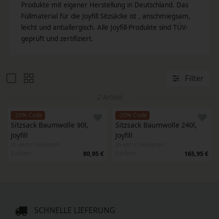
Produkte mit eigener Herstellung in Deutschland. Das
Füllmaterial für die Joyfill Sitzsäcke ist , anschmiegsam,
leicht und antiallergisch. Alle Joyfill-Produkte sind TÜV-
geprüft und zertifiziert.
Filter
2 Artikel
-20% Code
-20% Code
Sitzsack Baumwolle 90l, 
Sitzsack Baumwolle 240l, 
Joyfill
Joyfill
In verschiedenen
In verschiedenen
Farben
Farben
80,95 €
165,95 €
SCHNELLE LIEFERUNG