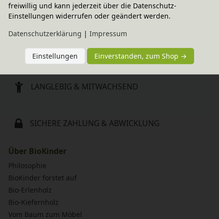
freiwillig und kann jederzeit über die Datenschutz-
SCHNELLE LIEFERUNG
Einstellungen widerrufen oder geändert werden.
Daten­schutz­erklärung
|
Impressum
NACHHALTIGES SORTIMENT
Einstellungen
Einverstanden, zum Shop →
LANGLEBIG & MITWACHSEND
SICHERE ZAHLUNG & ABWICKLUNG
Über BioKinder
Philosophie
BioKinder forstet auf
Bio-Erlenholz
Bio-Kiefernholz
Vom Baum zum Möbel