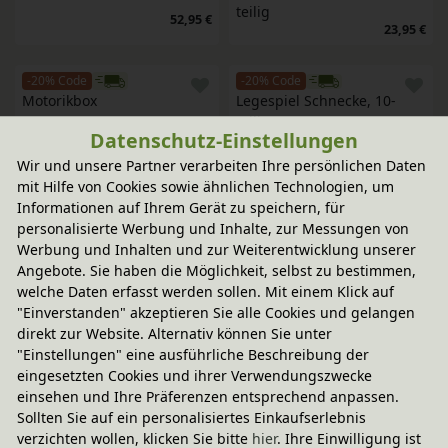
teilig
52,95 €
23,95 €
-20% Code
-20% Code
Motorikbox
Legespiel Schnecke, 10-
teilig
37,95 €
Datenschutz-Einstellungen
21,95 €
Wir und unsere Partner verarbeiten Ihre persönlichen Daten
mit Hilfe von Cookies sowie ähnlichen Technologien, um
-20% Code
-20% Code
Informationen auf Ihrem Gerät zu speichern, für
Bausteine Sonnenaufgang 
Legespiel Vier Jahreszeiten, 
personalisierte Werbung und Inhalte, zur Messungen von
6-teilig
25-teilig
Werbung und Inhalten und zur Weiterentwicklung unserer
14,95 €
71,95 €
Angebote. Sie haben die Möglichkeit, selbst zu bestimmen,
welche Daten erfasst werden sollen. Mit einem Klick auf
-20% Code
"Einverstanden" akzeptieren Sie alle Cookies und gelangen
Regenbogen Bausteine, 11-
direkt zur Website. Alternativ können Sie unter
teilig
"Einstellungen" eine ausführliche Beschreibung der
56,95 €
eingesetzten Cookies und ihrer Verwendungszwecke
einsehen und Ihre Präferenzen entsprechend anpassen.
Sollten Sie auf ein personalisiertes Einkaufserlebnis
verzichten wollen, klicken Sie bitte
hier
. Ihre Einwilligung ist