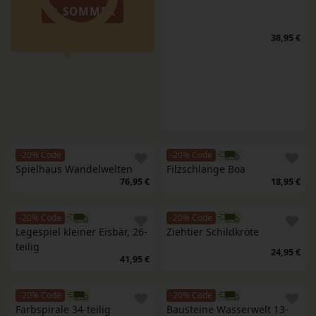
SOMMER
38,95 €
-20% Code
-20% Code
Spielhaus Wandelwelten
Filzschlange Boa
76,95 €
18,95 €
-20% Code
-20% Code
Legespiel kleiner Eisbär, 26-
Ziehtier Schildkröte
teilig
24,95 €
41,95 €
-20% Code
-20% Code
Farbspirale 34-teilig
Bausteine Wasserwelt 13-