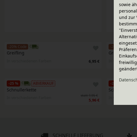
sowie äh
personal
und zur 
bestimme
"Einvers
Alternat
eingeset
-20% Code
-20% Code
Präferen
Greifling
Greifling
Einkaufs
In verschiedenen Farben
In verschieden
6,95 €
freiwill
geänder
Daten­sc
-25 %
ABVERKAUF
-25 %
Schnullerkette
Schnullerkett
statt 7,95 €
In verschiedenen Farben
In verschieden
5,96 €
SCHNELLE LIEFERUNG