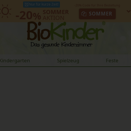
Nur für kurze Zeit!
-20
SOMMER
%
SOMMER
AKTION
Kindergarten
Spielzeug
Feste