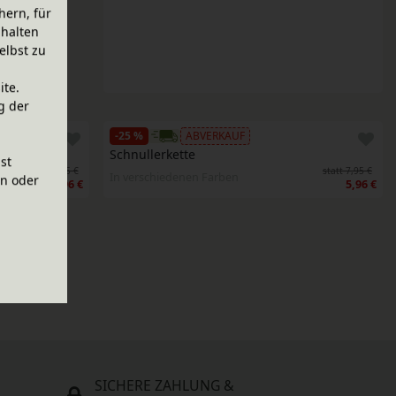
hern, für
halten
elbst zu
ite.
g der
-25 %
ABVERKAUF
Schnullerkette
ist
statt 7,95 €
statt 7,95 €
In verschiedenen Farben
en oder
5,96 €
5,96 €
SICHERE ZAHLUNG &