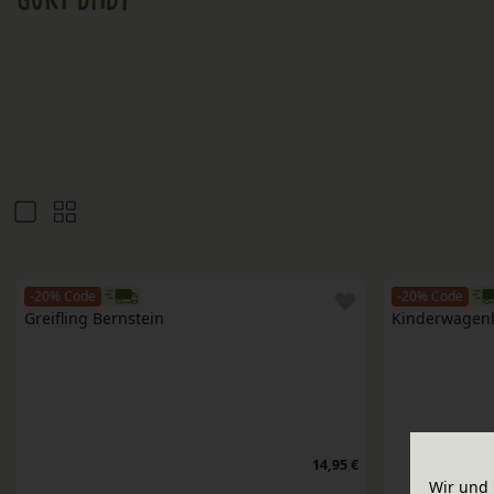
-20% Code
-20% Code
Greifling Bernstein
Kinderwagenk
14,95 €
Wir und 