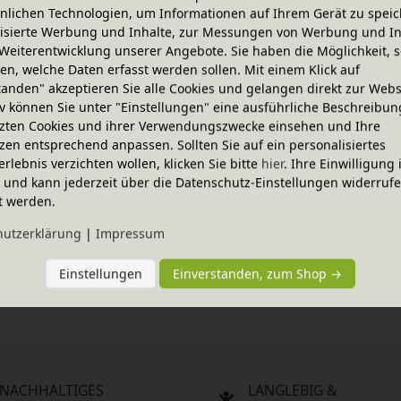
nlichen Technologien, um Informationen auf Ihrem Gerät zu speic
isierte Werbung und Inhalte, zur Messungen von Werbung und In
Weiterentwicklung unserer Angebote. Sie haben die Möglichkeit, s
n, welche Daten erfasst werden sollen. Mit einem Klick auf
tanden" akzeptieren Sie alle Cookies und gelangen direkt zur Webs
iv können Sie unter "Einstellungen" eine ausführliche Beschreibun
zten Cookies und ihrer Verwendungszwecke einsehen und Ihre
-25 %
ABVERKAUF
zen entsprechend anpassen. Sollten Sie auf ein personalisiertes
Schnullerkette
erlebnis verzichten wollen, klicken Sie bitte
hier
. Ihre Einwilligung 
en Farben
6,95 €
In verschiedenen Farben
ig und kann jederzeit über die Datenschutz-Einstellungen widerruf
t werden.
hutz­erklärung
|
Impressum
e
Einstellungen
Einverstanden, zum Shop →
statt 7,95 €
en Farben
5,95 €
NACHHALTIGES
LANGLEBIG &