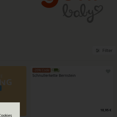
Filter
-20% Code
Schnullerkette Bernstein
TE
UNG
!
18,95 €
Cookies