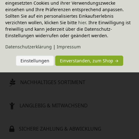
eingesetzten Cookies und ihrer Verwendungszwecke
Filz-Aufbewahrungsbox 
einsehen und Ihre Präferenzen entsprechend anpassen.
Wimpel
Sollten Sie auf ein personalisiertes Einkaufserlebnis
In verschiedenen
verzichten wollen, klicken Sie bitte
hier
. Ihre Einwilligung ist
Farben
39,95 €
freiwillig und kann jederzeit über die Datenschutz-
Einstellungen widerrufen oder geändert werden.
Daten­schutz­erklärung
|
Impressum
SCHNELLE LIEFERUNG
Einstellungen
Einverstanden, zum Shop →
NACHHALTIGES SORTIMENT
LANGLEBIG & MITWACHSEND
SICHERE ZAHLUNG & ABWICKLUNG