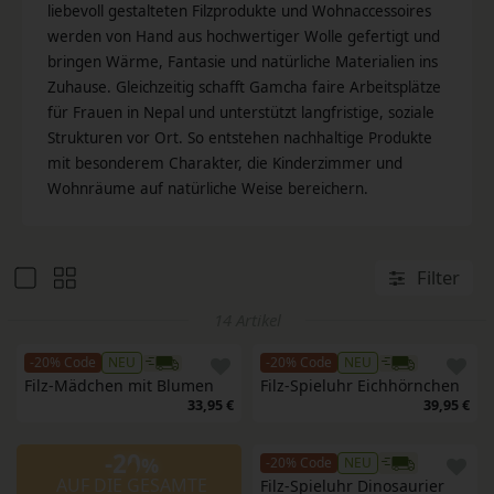
liebevoll gestalteten Filzprodukte und Wohnaccessoires
werden von Hand aus hochwertiger Wolle gefertigt und
bringen Wärme, Fantasie und natürliche Materialien ins
Zuhause. Gleichzeitig schafft Gamcha faire Arbeitsplätze
für Frauen in Nepal und unterstützt langfristige, soziale
Strukturen vor Ort. So entstehen nachhaltige Produkte
mit besonderem Charakter, die Kinderzimmer und
Wohnräume auf natürliche Weise bereichern.
Filter
14 Artikel
-20% Code
NEU
-20% Code
NEU
Filz-Mädchen mit Blumen
Filz-Spieluhr Eichhörnchen
33,95 €
39,95 €
-20
%
-20% Code
NEU
AUF DIE GESAMTE
Filz-Spieluhr Dinosaurier 