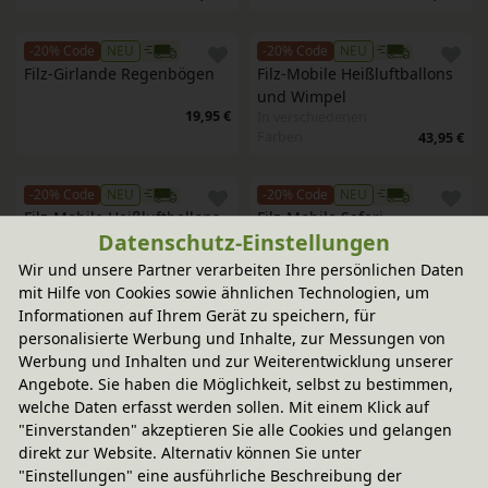
-20% Code
NEU
-20% Code
NEU
Filz-Girlande Regenbögen
Filz-Mobile Heißluftballons 
und Wimpel
19,95 €
In verschiedenen
Farben
43,95 €
-20% Code
NEU
-20% Code
NEU
Filz-Mobile Heißluftballons 
Filz-Mobile Safari
Datenschutz-Einstellungen
und Wimpel
43,95 €
In verschiedenen
Wir und unsere Partner verarbeiten Ihre persönlichen Daten
Farben
42,95 €
mit Hilfe von Cookies sowie ähnlichen Technologien, um
Informationen auf Ihrem Gerät zu speichern, für
personalisierte Werbung und Inhalte, zur Messungen von
-20% Code
NEU
-20% Code
NEU
Werbung und Inhalten und zur Weiterentwicklung unserer
Filz-Mobile Flugzeuge und 
Filz-Aufbewahrungsbox 
Angebote. Sie haben die Möglichkeit, selbst zu bestimmen,
Wolken
Wimpel
In verschiedenen
welche Daten erfasst werden sollen. Mit einem Klick auf
43,95 €
Farben
39,95 €
"Einverstanden" akzeptieren Sie alle Cookies und gelangen
direkt zur Website. Alternativ können Sie unter
"Einstellungen" eine ausführliche Beschreibung der
-20% Code
NEU