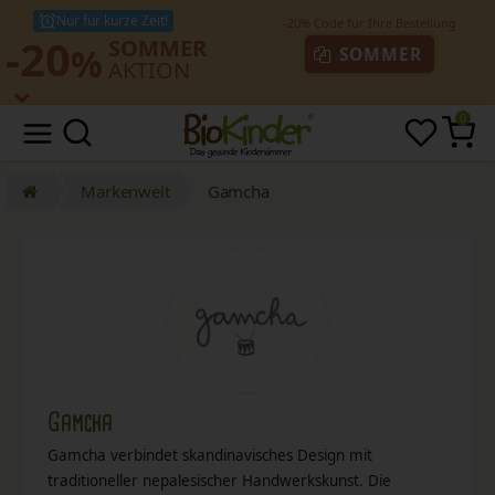
Nur für kurze Zeit!
-20
SOMMER
%
SOMMER
AKTION
0
Markenwelt
Gamcha
Gamcha
Gamcha verbindet skandinavisches Design mit
traditioneller nepalesischer Handwerkskunst. Die