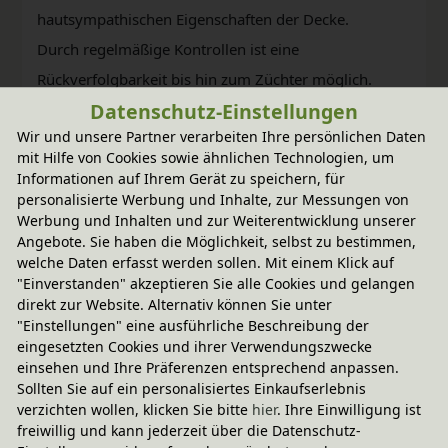
hautsympathischen Eigenschaften der Decke.
Durch regelmäßige Kontrollen ist eine
Rückverfolgbarkeit bis hin zum Züchter möglich.
Datenschutz-Einstellungen
Sowohl auf der Weide als auch in der Nahrung der
Wir und unsere Partner verarbeiten Ihre persönlichen Daten
Schafe werden keine Pestizide oder Insektizide
mit Hilfe von Cookies sowie ähnlichen Technologien, um
verwendet.
Informationen auf Ihrem Gerät zu speichern, für
personalisierte Werbung und Inhalte, zur Messungen von
Werbung und Inhalten und zur Weiterentwicklung unserer
Angebote. Sie haben die Möglichkeit, selbst zu bestimmen,
welche Daten erfasst werden sollen. Mit einem Klick auf
"Einverstanden" akzeptieren Sie alle Cookies und gelangen
direkt zur Website. Alternativ können Sie unter
"Einstellungen" eine ausführliche Beschreibung der
eingesetzten Cookies und ihrer Verwendungszwecke
einsehen und Ihre Präferenzen entsprechend anpassen.
Sollten Sie auf ein personalisiertes Einkaufserlebnis
verzichten wollen, klicken Sie bitte
hier
. Ihre Einwilligung ist
Fairer Paketversand
freiwillig und kann jederzeit über die Datenschutz-