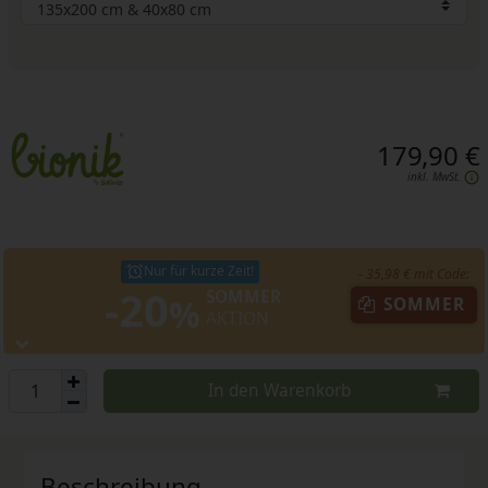
179,90 €
inkl. MwSt.
Nur für kurze Zeit!
- 35,98 € mit Code:
-20
SOMMER
%
SOMMER
AKTION
In den Warenkorb
Beschreibung