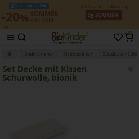
Nur für kurze Zeit!
-20
SOMMER
%
SOMMER
AKTION
0
Kinderzimmer
Heimtextilien
Bettdecken & Kis
Set Decke mit Kissen
Schurwolle, bionik