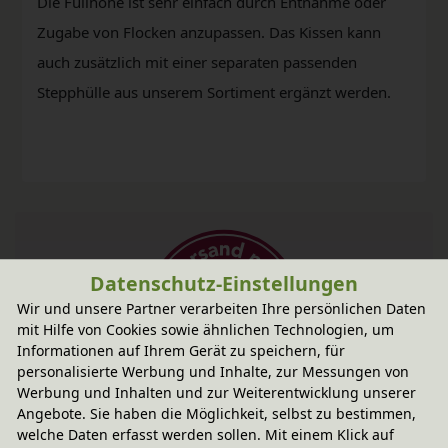
Die Füllhöhe ist sehr einfach durch Entnahme oder
Zugabe von Flocken anzupassen. Das Kissen kann
auch zusätzlich mit einer separaten passenden
Stepphülle aus unserem Sortiment ergänzt werden.
Datenschutz-Einstellungen
Wir und unsere Partner verarbeiten Ihre persönlichen Daten
mit Hilfe von Cookies sowie ähnlichen Technologien, um
Informationen auf Ihrem Gerät zu speichern, für
personalisierte Werbung und Inhalte, zur Messungen von
Werbung und Inhalten und zur Weiterentwicklung unserer
Fairer Paketversand
Angebote. Sie haben die Möglichkeit, selbst zu bestimmen,
14,95 € innerhalb ...
welche Daten erfasst werden sollen. Mit einem Klick auf