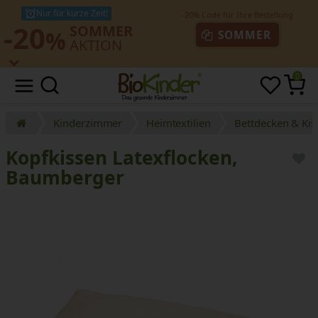
Nur für kurze Zeit!
-20
SOMMER
%
SOMMER
AKTION
0
Kinderzimmer
Heimtextilien
Bettdecken & Kis
Kopfkissen Latexflocken,
Baumberger