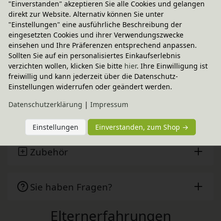
"Einverstanden" akzeptieren Sie alle Cookies und gelangen
Lieferbar in 2 - 4 Wochen
direkt zur Website. Alternativ können Sie unter
CO
-neutraler Paketversand
"Einstellungen" eine ausführliche Beschreibung der
2
eingesetzten Cookies und ihrer Verwendungszwecke
weitere Informationen
einsehen und Ihre Präferenzen entsprechend anpassen.
Sollten Sie auf ein personalisiertes Einkaufserlebnis
verzichten wollen, klicken Sie bitte
hier
. Ihre Einwilligung ist
freiwillig und kann jederzeit über die Datenschutz-
Technische Daten
Einstellungen widerrufen oder geändert werden.
Daten­schutz­erklärung
|
Impressum
Baumberger
Einstellungen
Einverstanden, zum Shop →
Zubehör
Sie haben Fragen?
Elternerfahrungen