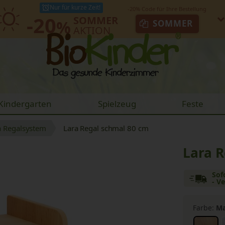
Nur für kurze Zeit!
-20
SOMMER
%
SOMMER
AKTION
Kindergarten
Spielzeug
Feste
a Regalsystem
Lara Regal schmal 80 cm
Lara 
Sof
- V
Farbe:
Ma