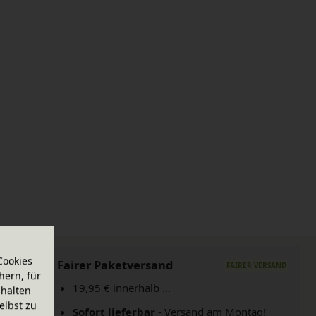
Cookies
Fairer Paketversand
hern, für
19,95 € innerhalb ...
halten
elbst zu
Sofort lieferbar
- Versand am Montag!