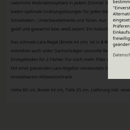
bestimme
natürliche Wohnatmosphäre in jedem Zimmer. Die Regalele
"Einvers
bieten optimale Ordnungslösungen für jeden Raum. Erweit
Alternat
eingeset
Schubladen-, Unterbauelemente und Türen. Aus nachhaltigem
Präferen
geölt und gewachst bzw. weiß lasiert. Ein hübsches kleines R
Einkaufs
freiwill
Das schmale Lara Regal (Breite 44 cm) ist in
3 Höhen
liefe
geänder
entstehen auch unter Dachschrägen sinnvolle Regallösungen.
Daten­sc
Einlegeboden für 2 Fächer. Für noch mehr Platz sorgt der 
Mit einer passenden Lara Regaltür verwandeln Sie das klass
einsetzbarem Allzweckschrank.
Höhe 80 cm, Breite 44 cm, Tiefe 35 cm. Lieferung inkl. ein