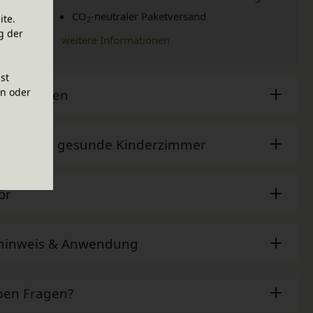
CO
-neutraler Paketversand
ite.
2
g der
weitere Informationen
ist
en oder
sche Daten
der - Das gesunde Kinderzimmer
ör
ehinweis & Anwendung
ben Fragen?