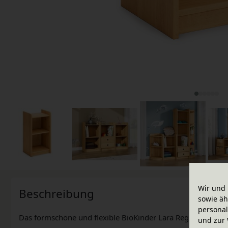
Wir und 
Beschreibung
sowie äh
personal
Das formschöne und flexible BioKinder Lara Regalsystem a
und zur 