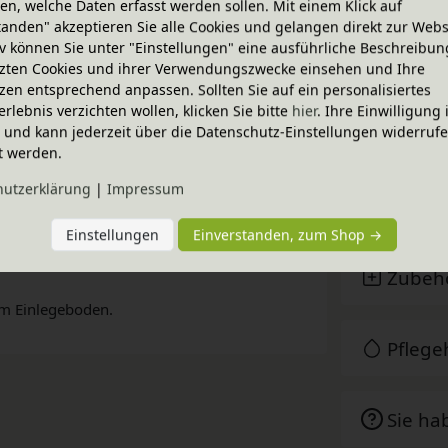
n, welche Daten erfasst werden sollen. Mit einem Klick auf
mente lassen sich variabel kombinieren und
tanden" akzeptieren Sie alle Cookies und gelangen direkt zur Webs
erbar und mitwachsend durch Regal-,
iv können Sie unter "Einstellungen" eine ausführliche Beschreibun
zten Cookies und ihrer Verwendungszwecke einsehen und Ihre
 Erlen- bzw. Kiefern-Massivholz, biologisch
zen entsprechend anpassen. Sollten Sie auf ein personalisiertes
egal für vielfältige Zwecke.
erlebnis verzichten wollen, klicken Sie bitte
hier
. Ihre Einwilligung 
ig und kann jederzeit über die Datenschutz-Einstellungen widerruf
Techni
rbar,
80 cm
,
160 cm
und
200 cm
. So
t werden.
 Lieferung H 80 cm inkl. 1 flexiblen
hutz­erklärung
|
Impressum
BioKin
passende zusätzliche Lara Regalboden schmal.
ische offene Regal zu einem überall
Einstellungen
Einverstanden, zum Shop →
Zubeh
em Einlegeboden.
Pfleg
Sie ha