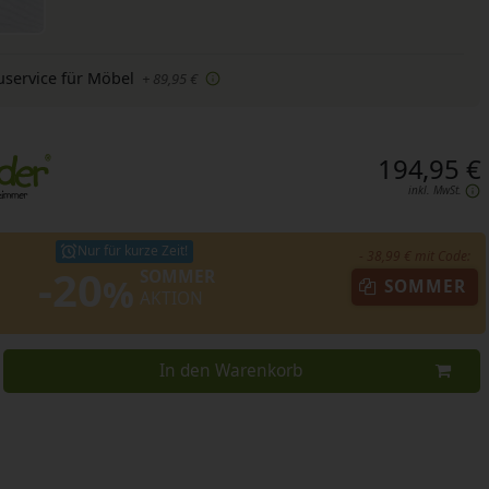
uservice für Möbel
+ 89,95 €
194,95 €
inkl. MwSt.
Nur für kurze Zeit!
- 38,99 € mit Code:
-20
SOMMER
%
SOMMER
AKTION
In den Warenkorb