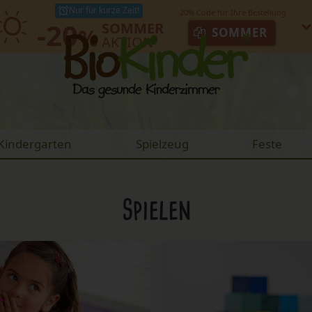
Nur für kurze Zeit!
-20
SOMMER
%
SOMMER
AKTION
Kindergarten
Spielzeug
Feste
Spielen