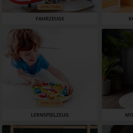
-20% CODE
FAHRZEUGE
K
-20% CODE
LERNSPIELZEUG
MO