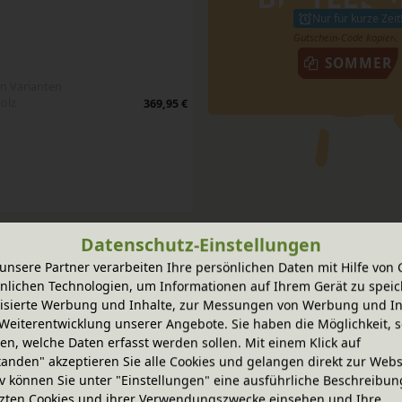
Nur für kurze Zeit
SOMMER
n Varianten
olz
369,95 €
Datenschutz-Einstellungen
-20% Code
unsere Partner verarbeiten Ihre persönlichen Daten mit Hilfe von 
Bücherkiste
BioKinder Regenbogen, Natur
nlichen Technologien, um Informationen auf Ihrem Gerät zu speic
n Varianten
In verschiedenen Varianten
isierte Werbung und Inhalte, zur Messungen von Werbung und In
olz
aus Bio-Erlenholz
164,95 €
Weiterentwicklung unserer Angebote. Sie haben die Möglichkeit, s
n, welche Daten erfasst werden sollen. Mit einem Klick auf
tanden" akzeptieren Sie alle Cookies und gelangen direkt zur Webs
-20% Code
iv können Sie unter "Einstellungen" eine ausführliche Beschreibun
echenbrett
12 Bunte Ringe
11,95 €
zten Cookies und ihrer Verwendungszwecke einsehen und Ihre