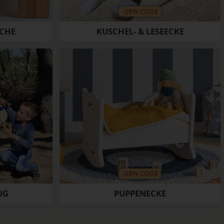
-20% CODE
CHE
KUSCHEL- & LESEECKE
-20% CODE
UG
PUPPENECKE