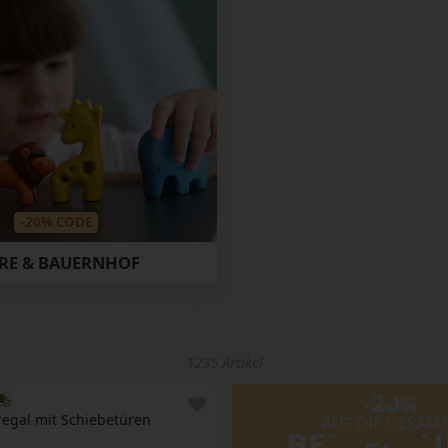
-20% CODE
ERE & BAUERNHOF
1235 Artikel
-20
%
egal mit Schiebetüren
AUF DIE GESAM
BESTELL