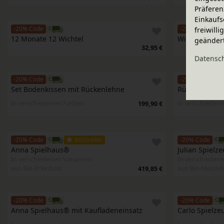
Präferen
Einkaufs
-20% Code
-20% Code
freiwill
12 Monate 12 Wichtel
Wichtel Wald 
geänder
32,95 €
Daten­sc
-20% Code
-20% Code
Set Bodenkissen mit Rückenlehne
Rückenkissen
In verschiedenen Farben
In verschieden
199,90 €
-20% Code
Bestseller
-20% Code
Anna Spielhaus®
Julian Spielz
In verschiedenen Varianten
In verschiedene
aus Bio-Erlenholz
aus Bio-Massivh
419,85 €
-20% Code
-20% Code
Anna Spielhaus® mit Kaufladeneinsatz
Carlo Spielze