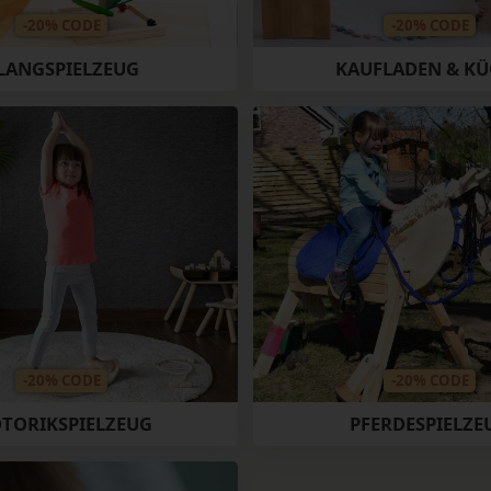
-20% CODE
-20% CODE
LANGSPIELZEUG
KAUFLADEN & KÜ
-20% CODE
-20% CODE
TORIKSPIELZEUG
PFERDESPIELZE