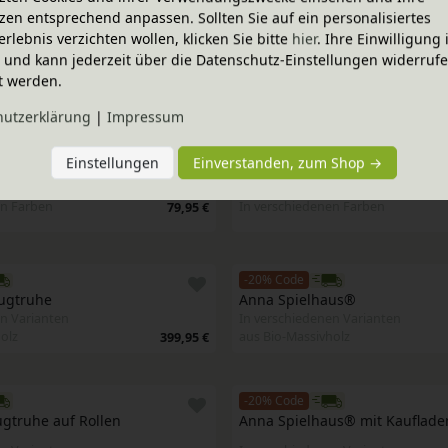
zen entsprechend anpassen. Sollten Sie auf ein personalisiertes
erlebnis verzichten wollen, klicken Sie bitte
hier
. Ihre Einwilligung 
-20% Code
ig und kann jederzeit über die Datenschutz-Einstellungen widerruf
Spielfiguren
Schubkarre Holz, Lautenbach
t werden.
31,95 €
hutz­erklärung
|
Impressum
Bestseller
-20% Code
Einstellungen
Einverstanden, zum Shop →
 100x40 cm
Rückenkissen 100x40 cm
en Farben
In verschiedenen Farben
79,95 €
-20% Code
eugtruhe
Anna Spielhaus®
n Varianten
In verschiedenen Varianten
olz
aus Bio-Massivholz
399,95 €
-20% Code
ugtruhe auf Rollen
Anna Spielhaus® mit Kauflade