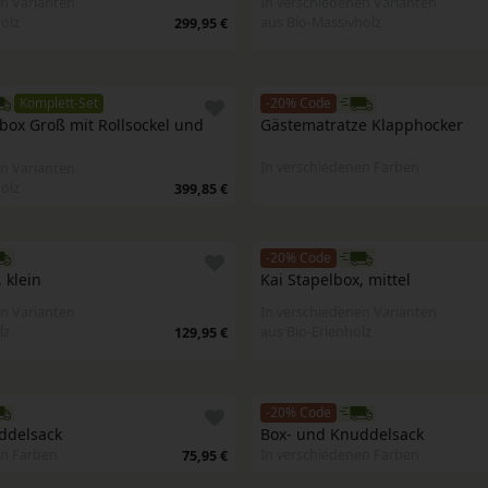
n Varianten
In verschiedenen Varianten
olz
aus Bio-Massivholz
299,95 €
Komplett-Set
-20% Code
box Groß mit Rollsockel und 
Gästematratze Klapphocker
In verschiedenen Farben
n Varianten
olz
399,85 €
-20% Code
 klein
Kai Stapelbox, mittel
n Varianten
In verschiedenen Varianten
lz
aus Bio-Erlenholz
129,95 €
-20% Code
ddelsack 
Box- und Knuddelsack 
en Farben
In verschiedenen Farben
75,95 €