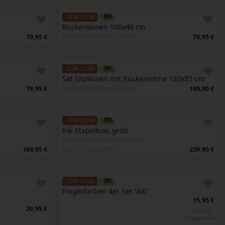
-20% Code
Rückenkissen 100x40 cm
In verschiedenen Farben
79,95 €
79,95 €
-20% Code
Set Sitzkissen mit Rückenlehne 120x55 cm
In verschiedenen Farben
79,95 €
169,90 €
-20% Code
Kai Stapelbox, groß
In verschiedenen Varianten
aus Bio-Massivholz
184,95 €
239,95 €
-20% Code
Fingerfarben 4er Set "Aki" 
15,95 €
20,95 €
33,23 € /
Kilogramm