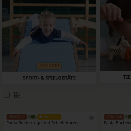
-20% CODE
TI
SPORT- & SPIELGERÄTE
-20% Code
Bestseller
-20% Code
Paula Bücherregal mit Schiebetüren
Paula Bücherr