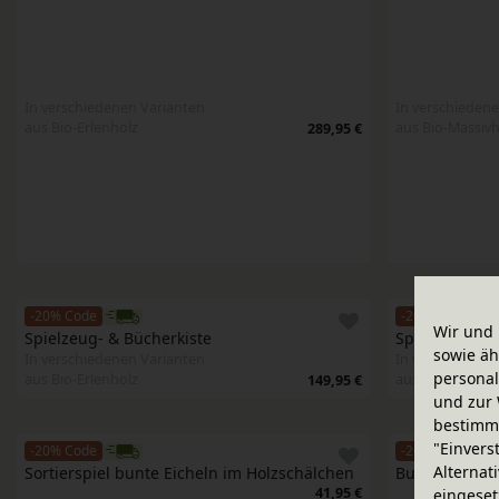
In verschiedenen Varianten
In verschiedene
aus Bio-Erlenholz
aus Bio-Massivh
289,95 €
-20% Code
-20% Code
Wir und 
Spielzeug- & Bücherkiste
Spielzeug- & 
sowie äh
In verschiedenen Varianten
In verschiedene
personal
aus Bio-Erlenholz
aus Bio-Massivh
149,95 €
und zur 
bestimme
"Einvers
-20% Code
-20% Code
Alternat
Sortierspiel bunte Eicheln im Holzschälchen
Buntes 1x1 R
41,95 €
eingeset