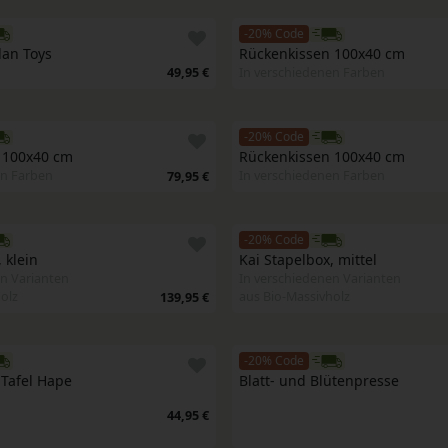
-20% Code
lan Toys
Rückenkissen 100x40 cm
49,95 €
In verschiedenen Farben
-20% Code
 100x40 cm
Rückenkissen 100x40 cm
en Farben
In verschiedenen Farben
79,95 €
-20% Code
 klein
Kai Stapelbox, mittel
n Varianten
In verschiedenen Varianten
olz
aus Bio-Massivholz
139,95 €
-20% Code
 Tafel Hape
Blatt- und Blütenpresse
44,95 €