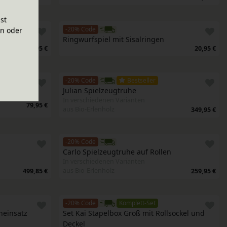
ist
-20% Code
en oder
Ringwurfspiel mit Sisalringen
84,95 €
20,95 €
-20% Code
Bestseller
Julian Spielzeugtruhe
In verschiedenen Varianten
79,95 €
aus Bio-Erlenholz
349,95 €
-20% Code
Carlo Spielzeugtruhe auf Rollen
In verschiedenen Varianten
aus Bio-Erlenholz
499,85 €
259,95 €
-20% Code
Komplett-Set
neinsatz
Set Kai Stapelbox Groß mit Rollsockel und 
Deckel