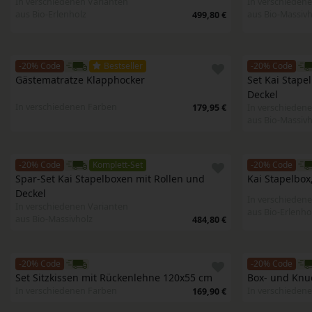
In verschiedenen Varianten
In verschiedene
aus Bio-Erlenholz
aus Bio-Massivh
499,80 €
-20% Code
Bestseller
-20% Code
Gästematratze Klapphocker
Set Kai Stapel
Deckel
In verschiedenen Farben
179,95 €
In verschiedene
aus Bio-Massivh
-20% Code
Komplett-Set
-20% Code
Spar-Set Kai Stapelboxen mit Rollen und 
Kai Stapelbox,
Deckel 
In verschiedene
In verschiedenen Varianten
aus Bio-Erlenho
aus Bio-Massivholz
484,80 €
-20% Code
-20% Code
Set Sitzkissen mit Rückenlehne 120x55 cm
Box- und Knu
In verschiedenen Farben
In verschieden
169,90 €