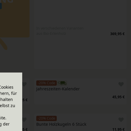
!
In verschiedenen Varianten
aus Bio-Erlenholz
369,95 €
-20% Code
Cookies
Jahreszeiten-Kalender
hern, für
45,95 €
halten
24,95 €
elbst zu
ite.
-20% Code
g der
Bunte Holzkugeln 6 Stück
9,95 €
11,95 €