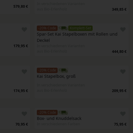
In verschiedenen Varianten
579,80 €
aus Bio-Erlenholz
349,85 €
-20% Code
Komplett-Set
Spar-Set Kai Stapelboxen mit Rollen und 
Deckel 
179,95 €
In verschiedenen Varianten
aus Bio-Erlenholz
444,80 €
-20% Code
Kai Stapelbox, groß
In verschiedenen Varianten
aus Bio-Erlenholz
174,95 €
209,95 €
-20% Code
Box- und Knuddelsack 
In verschiedenen Farben
70,95 €
75,95 €