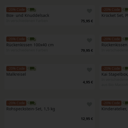
-20% Code
-20% Code
Box- und Knuddelsack 
Krocket Set, P
In verschiedenen Farben
75,95 €
-20% Code
-20% Code
Rückenkissen 100x40 cm
Rückenkissen
In verschiedenen Farben
In verschieden
79,95 €
-20% Code
-20% Code
Malkreisel
Kai Stapelbox,
In verschiedene
4,95 €
aus Bio-Massivh
-20% Code
-20% Code
Rohspeckstein-Set, 1,5 kg 
Kinderatelier,
12,95 €