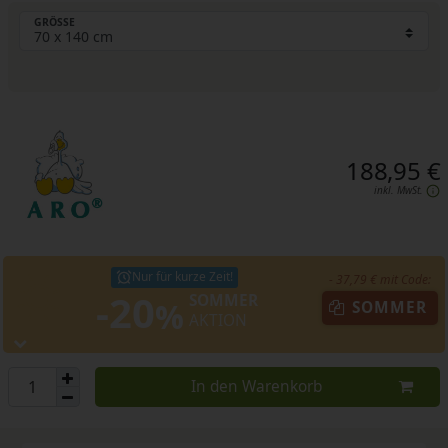
GRÖSSE
188,95 €
inkl. MwSt.
Nur für kurze Zeit!
- 37,79 € mit Code:
-20
SOMMER
%
SOMMER
AKTION
In den Warenkorb