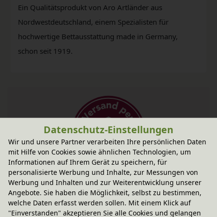
Ein Qualitätsprodukt von Aro Artländer aus
Nordwestdeutschland, einem Spezialisten für
hochwertige Bettausstattung made in Germany,
schon seit 1919.
Datenschutz-Einstellungen
Wir und unsere Partner verarbeiten Ihre persönlichen Daten
mit Hilfe von Cookies sowie ähnlichen Technologien, um
Informationen auf Ihrem Gerät zu speichern, für
personalisierte Werbung und Inhalte, zur Messungen von
Fairer Paketversand
Werbung und Inhalten und zur Weiterentwicklung unserer
Angebote. Sie haben die Möglichkeit, selbst zu bestimmen,
14,95 € innerhalb ...
welche Daten erfasst werden sollen. Mit einem Klick auf
Lieferbar in 2 - 4 Wochen
"Einverstanden" akzeptieren Sie alle Cookies und gelangen