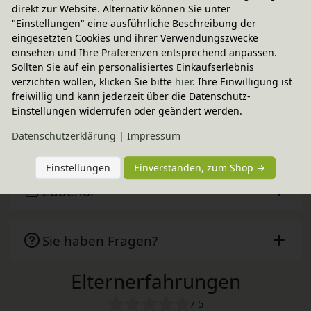
direkt zur Website. Alternativ können Sie unter
CO
-neutraler Paketversand
2
"Einstellungen" eine ausführliche Beschreibung der
weitere Informationen
eingesetzten Cookies und ihrer Verwendungszwecke
einsehen und Ihre Präferenzen entsprechend anpassen.
Sollten Sie auf ein personalisiertes Einkaufserlebnis
verzichten wollen, klicken Sie bitte
hier
. Ihre Einwilligung ist
Technische Daten
freiwillig und kann jederzeit über die Datenschutz-
Einstellungen widerrufen oder geändert werden.
Daten­schutz­erklärung
|
Impressum
Aro Artländer
Einstellungen
Einverstanden, zum Shop →
Zubehör
Sie haben Fragen?
Elternerfahrungen
/ 5