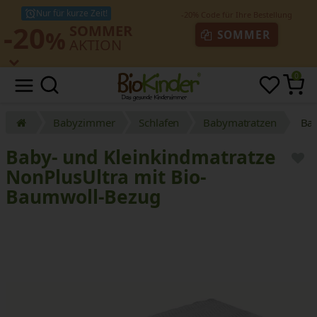
Nur für kurze Zeit!
-20
SOMMER
%
SOMMER
AKTION
0
Babyzimmer
Schlafen
Babymatratzen
Bab
Baby- und Kleinkindmatratze
NonPlusUltra mit Bio-
Baumwoll-Bezug