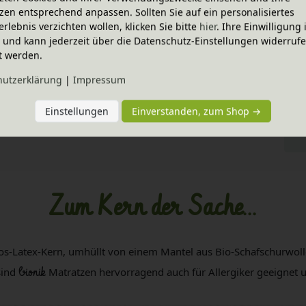
zen entsprechend anpassen. Sollten Sie auf ein personalisiertes
hohen Lufteinschluss, sie kühlen im Sommer, wärmen im
erlebnis verzichten wollen, klicken Sie bitte
hier
. Ihre Einwilligung 
Winter und absorbieren Feuchtigkeit. Für
bionik
K
ig und kann jederzeit über die Datenschutz-Einstellungen widerruf
t werden.
Matratzen wird Schurwolle aus kontrolliert biologischer
hutz­erklärung
|
Impressum
Tierhaltung verwendet.
bionik
bedeutet ganzheitlich
K
schlafen und das ökologische Gleichgewicht stärken.
K
Einstellungen
Einverstanden, zum Shop →
un
Zum Kern der Sache...
os-Latex-Kern, umhüllt von einem Mantel aus Bio-Schafschurwol
sind
bionik
Matratzen hervorragend auch für Allergiker geeignet u