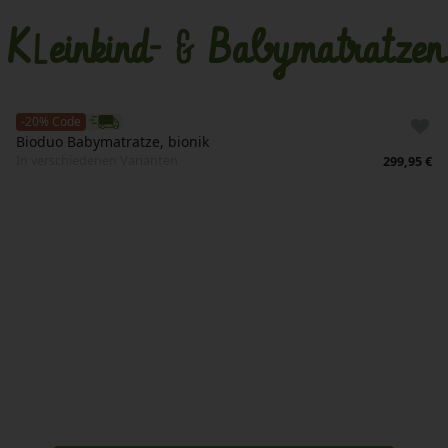
Kleinkind- & Babymatratzen
-20% Code
Bioduo Babymatratze, bionik
In verschiedenen Varianten
299,95 €