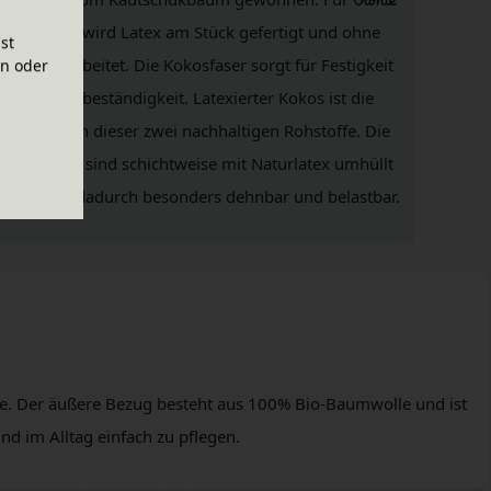
Matratzen wird Latex am Stück gefertigt und ohne
ist
leben verarbeitet. Die Kokosfaser sorgt für Festigkeit
en oder
und Formbeständigkeit. Latexierter Kokos ist die
ombination dieser zwei nachhaltigen Rohstoffe. Die
okosfasern sind schichtweise mit Naturlatex umhüllt
d werden dadurch besonders dehnbar und belastbar.
le. Der äußere Bezug besteht aus 100% Bio-Baumwolle und ist
nd im Alltag einfach zu pflegen.