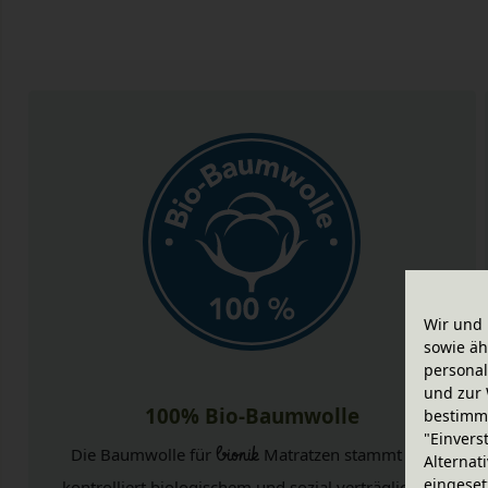
Wir und 
sowie äh
personal
und zur 
100% Bio-Baumwolle
bestimme
"Einvers
Die Baumwolle für
bionik
Matratzen stammt aus
Alternat
eingeset
kontrolliert biologischem und sozial verträglichem