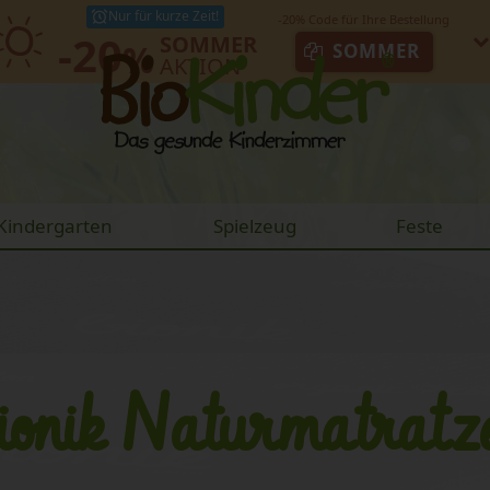
Nur für kurze Zeit!
-20
SOMMER
%
SOMMER
AKTION
Kindergarten
Spielzeug
Feste
ionik Naturmatratz