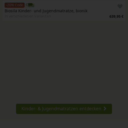
-20% Code
Biosila Kinder- und Jugendmatratze, bionik
In verschiedenen Varianten
639,95 €
Kinder- & Jugendmatratzen entdecken