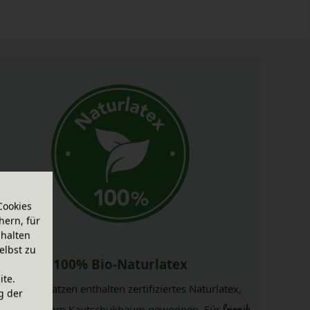
Cookies
hern, für
halten
elbst zu
100% Bio-Naturlatex
ite.
bionik
Matratzen enthalten zertifiziertes Naturlatex,
g der
raditionell vom Kautschukbaum gewonnen. Für
bionik