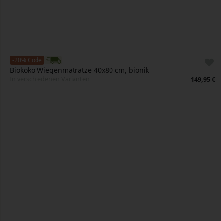
-20% Code
Biokoko Wiegenmatratze 40x80 cm, bionik
In verschiedenen Varianten
149,95 €