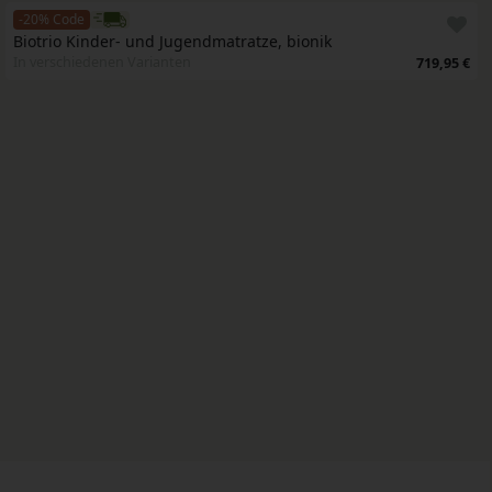
-20% Code
Biotrio Kinder- und Jugendmatratze, bionik
In verschiedenen Varianten
719,95 €