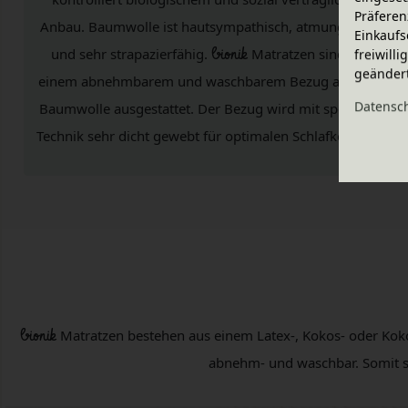
Präferen
Anbau. Baumwolle ist hautsympathisch, atmungsaktiv
Einkaufs
und sehr strapazierfähig.
bionik
Matratzen sind mit
freiwill
geänder
einem abnehmbarem und waschbarem Bezug aus Bio-
Daten­sc
Baumwolle ausgestattet. Der Bezug wird mit spezieller
Technik sehr dicht gewebt für optimalen Schlafkomfort.
bionik
Matratzen bestehen aus einem Latex-, Kokos- oder Kok
abnehm- und waschbar. Somit 