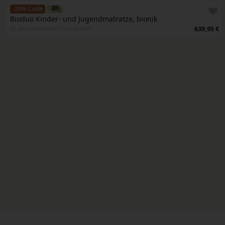
-20% Code
Bioduo Kinder- und Jugendmatratze, bionik
In verschiedenen Varianten
639,95 €