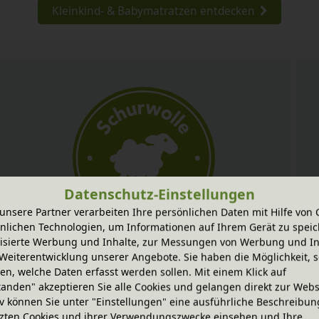
Kleinkind- & Babymatratzen entdecken
Datenschutz-Einstellungen
unsere Partner verarbeiten Ihre persönlichen Daten mit Hilfe von 
nlichen Technologien, um Informationen auf Ihrem Gerät zu speic
isierte Werbung und Inhalte, zur Messungen von Werbung und In
Weiterentwicklung unserer Angebote. Sie haben die Möglichkeit, s
100% Bio-Schurwolle
n, welche Daten erfasst werden sollen. Mit einem Klick auf
tanden" akzeptieren Sie alle Cookies und gelangen direkt zur Webs
Schurwolle hat hervorragende klimatisierende
iv können Sie unter "Einstellungen" eine ausführliche Beschreibun
zten Cookies und ihrer Verwendungszwecke einsehen und Ihre
Eigenschaften. Schurwollfasern verfügen über einen
t