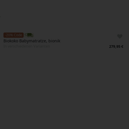
-20% Code
Biokoko Babymatratze, bionik
In verschiedenen Varianten
279,95 €