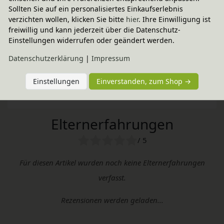
Sollten Sie auf ein personalisiertes Einkaufserlebnis
verzichten wollen, klicken Sie bitte
hier
. Ihre Einwilligung ist
FILIBABBA
freiwillig und kann jederzeit über die Datenschutz-
Einstellungen widerrufen oder geändert werden.
Pflegehinweis & Anwendung
Daten­schutz­erklärung
|
Impressum
Einstellungen
Einverstanden, zum Shop →
Sie haben Fragen?
Elternerfahrungen
/ 5
Für diesen Artikel wurden noch keine Elternerfahrungen
verfasst.
Rezensionen werden geladen...