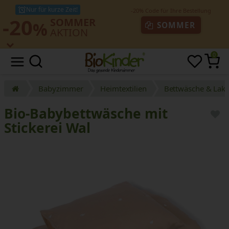
Nur für kurze Zeit!
-20
SOMMER
%
SOMMER
AKTION
0
Babyzimmer
Heimtextilien
Bettwäsche & Lak
Bio-Babybettwäsche mit
Stickerei Wal