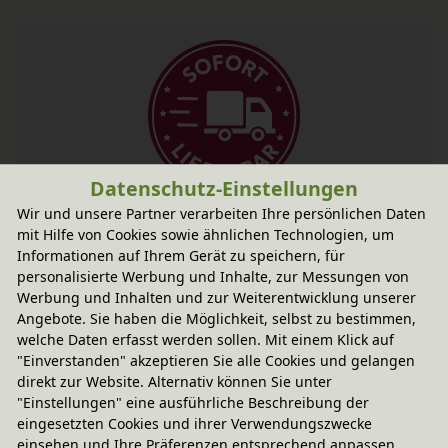
Datenschutz-Einstellungen
Fairer Paketversand
Wir und unsere Partner verarbeiten Ihre persönlichen Daten
mit Hilfe von Cookies sowie ähnlichen Technologien, um
5,95 € innerhalb ...
Informationen auf Ihrem Gerät zu speichern, für
Sofort lieferbar
- Versand morgen!
personalisierte Werbung und Inhalte, zur Messungen von
Werbung und Inhalten und zur Weiterentwicklung unserer
CO
-neutraler Paketversand
2
Angebote. Sie haben die Möglichkeit, selbst zu bestimmen,
weitere Informationen
welche Daten erfasst werden sollen. Mit einem Klick auf
"Einverstanden" akzeptieren Sie alle Cookies und gelangen
direkt zur Website. Alternativ können Sie unter
"Einstellungen" eine ausführliche Beschreibung der
Technische Daten
eingesetzten Cookies und ihrer Verwendungszwecke
einsehen und Ihre Präferenzen entsprechend anpassen.