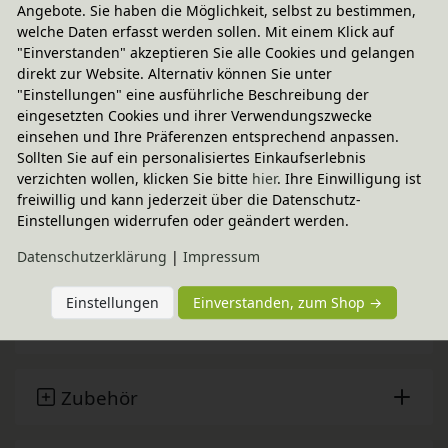
Angebote. Sie haben die Möglichkeit, selbst zu bestimmen,
welche Daten erfasst werden sollen. Mit einem Klick auf
Fairer Paketversand
"Einverstanden" akzeptieren Sie alle Cookies und gelangen
direkt zur Website. Alternativ können Sie unter
14,95 € innerhalb ...
"Einstellungen" eine ausführliche Beschreibung der
Lieferbar in 2 - 4 Wochen
eingesetzten Cookies und ihrer Verwendungszwecke
einsehen und Ihre Präferenzen entsprechend anpassen.
CO
-neutraler Paketversand
2
Sollten Sie auf ein personalisiertes Einkaufserlebnis
weitere Informationen
verzichten wollen, klicken Sie bitte
hier
. Ihre Einwilligung ist
freiwillig und kann jederzeit über die Datenschutz-
Einstellungen widerrufen oder geändert werden.
Technische Daten
Daten­schutz­erklärung
|
Impressum
Einstellungen
Einverstanden, zum Shop →
Baumberger
Zubehör