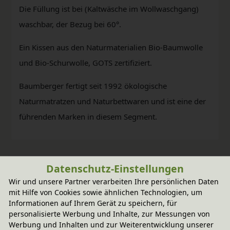
Die Füllung ist bei (Kaltwäsche im Wollwaschgang)
waschbar, der Bezug bei 60°.
Ein Kissen aus den Naturmaterialien Bio-Baumwolle
und Bio-Schurwolle, GOTS zertifiziert.
Baumberger fertigt seit 1992 ökologische
Naturmatratzen und Naturbettwaren und ist eine der
führenden Marken in diesem Segment.
Datenschutz-Einstellungen
Wir und unsere Partner verarbeiten Ihre persönlichen Daten
mit Hilfe von Cookies sowie ähnlichen Technologien, um
Informationen auf Ihrem Gerät zu speichern, für
personalisierte Werbung und Inhalte, zur Messungen von
Werbung und Inhalten und zur Weiterentwicklung unserer