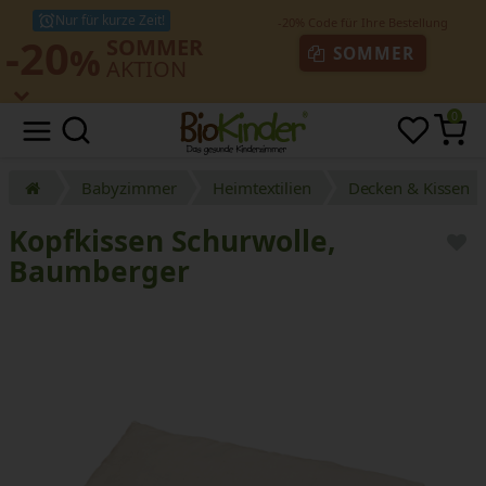
Nur für kurze Zeit!
-20
SOMMER
%
SOMMER
AKTION
0
Babyzimmer
Heimtextilien
Decken & Kissen
Kopfkissen Schurwolle,
Baumberger