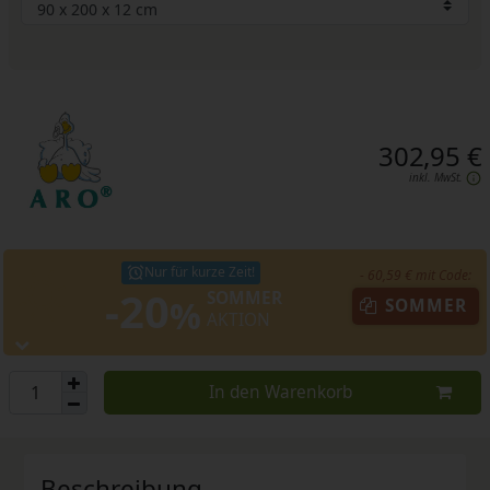
302,95 €
inkl. MwSt.
Nur für kurze Zeit!
- 60,59 € mit Code:
-20
SOMMER
%
SOMMER
AKTION
In den Warenkorb
Beschreibung