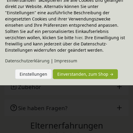
"Einverstanden" akzeptieren Sie alle Cookies und gelangen
Lieferbar in 2 - 4 Wochen
direkt zur Website. Alternativ können Sie unter
CO
-neutraler Paketversand
2
"Einstellungen" eine ausführliche Beschreibung der
eingesetzten Cookies und ihrer Verwendungszwecke
weitere Informationen
einsehen und Ihre Präferenzen entsprechend anpassen.
Sollten Sie auf ein personalisiertes Einkaufserlebnis
verzichten wollen, klicken Sie bitte
hier
. Ihre Einwilligung ist
Technische Daten
freiwillig und kann jederzeit über die Datenschutz-
Einstellungen widerrufen oder geändert werden.
Daten­schutz­erklärung
|
Impressum
Aro Artländer
Einstellungen
Einverstanden, zum Shop →
Zubehör
Sie haben Fragen?
Elternerfahrungen