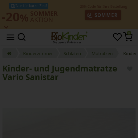
Nur für kurze Zeit!
-20
SOMMER
%
SOMMER
AKTION
0
Kinderzimmer
Schlafen
Matratzen
Kinder
Kinder- und Jugendmatratze
Vario Sanistar