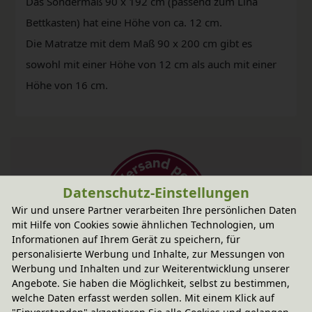
Das Sondermaß 90 x 192 cm (passend zum Lina
Bettkasten) hat eine Höhe von ca. 12 cm.
Die Matratze mit dem Maß 90 x 200 cm gibt es
sowohl mit einer Höhe von 12 cm als auch mit einer
Höhe von 16 cm.
Datenschutz-Einstellungen
Wir und unsere Partner verarbeiten Ihre persönlichen Daten
mit Hilfe von Cookies sowie ähnlichen Technologien, um
Informationen auf Ihrem Gerät zu speichern, für
personalisierte Werbung und Inhalte, zur Messungen von
Fairer Paketversand
Werbung und Inhalten und zur Weiterentwicklung unserer
Angebote. Sie haben die Möglichkeit, selbst zu bestimmen,
34,95 € innerhalb ...
welche Daten erfasst werden sollen. Mit einem Klick auf