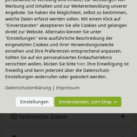
Werbung und Inhalten und zur Weiterentwicklung unserer
Angebote. Sie haben die Möglichkeit, selbst zu bestimmen,
welche Daten erfasst werden sollen. Mit einem Klick auf
"Einverstanden" akzeptieren Sie alle Cookies und gelangen
direkt zur Website. Alternativ können Sie unter
"Einstellungen" eine ausführliche Beschreibung der
eingesetzten Cookies und ihrer Verwendungszwecke
einsehen und Ihre Präferenzen entsprechend anpassen.
Fairer Paketversand
Sollten Sie auf ein personalisiertes Einkaufserlebnis
34,95 € innerhalb ...
verzichten wollen, klicken Sie bitte
hier
. Ihre Einwilligung ist
freiwillig und kann jederzeit über die Datenschutz-
Lieferbar in 2 - 4 Wochen
Einstellungen widerrufen oder geändert werden.
CO
-neutraler Paketversand
2
Daten­schutz­erklärung
|
Impressum
weitere Informationen
Einstellungen
Einverstanden, zum Shop →
Technische Daten