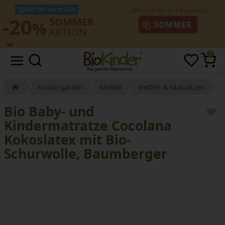
Nur für kurze Zeit!
-20
SOMMER
%
SOMMER
AKTION
0
Kindergarten
Möbel
Betten & Matratzen
Bio Baby- und
Kindermatratze Cocolana
Kokoslatex mit Bio-
Schurwolle, Baumberger