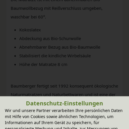
Baumwollbezug mit Reißverschluss umgeben,
waschbar bei 60°.
Kokoslatex
Abdeckung aus Bio-Schurwolle
Abnehmbarer Bezug aus Bio-Baumwolle
Stabilisiert die kindliche Wirbelsäule
Höhe der Matratze 8 cm
Baumberger fertigt seit 1992 konsequent ökologische
Naturmatratzen und Naturbettwaren und ist eine der
Datenschutz-Einstellungen
führenden Marken in diesem Segment.
Wir und unsere Partner verarbeiten Ihre persönlichen Daten
mit Hilfe von Cookies sowie ähnlichen Technologien, um
Informationen auf Ihrem Gerät zu speichern, für
personalisierte Werbung und Inhalte, zur Messungen von