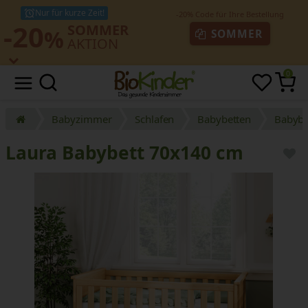
Nur für kurze Zeit!
-20
SOMMER
%
SOMMER
AKTION
0
Babyzimmer
Schlafen
Babybetten
Babybe
Laura Babybett 70x140 cm