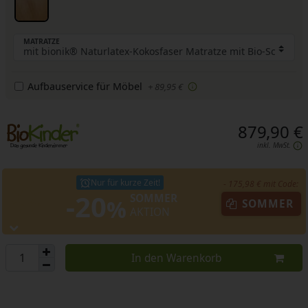
MATRATZE
Aufbauservice für Möbel
+ 89,95 €
879,90 €
inkl. MwSt.
Nur für kurze Zeit!
- 175,98 € mit Code:
-20
SOMMER
%
SOMMER
AKTION
In den Warenkorb