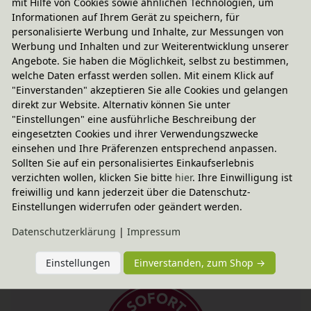
mit Hilfe von Cookies sowie ähnlichen Technologien, um
biologischer Tierhaltung oder Baumwolle aus
Informationen auf Ihrem Gerät zu speichern, für
personalisierte Werbung und Inhalte, zur Messungen von
kontrolliert biologischem Anbau.
Werbung und Inhalten und zur Weiterentwicklung unserer
Schafschurwolle
wärmt im Winter und kühlt im
Angebote. Sie haben die Möglichkeit, selbst zu bestimmen,
Sommer. Schafwolle wirkt außerdem klimatisierend
welche Daten erfasst werden sollen. Mit einem Klick auf
"Einverstanden" akzeptieren Sie alle Cookies und gelangen
und hat natürliche antibakterielle Eigenschaften.
direkt zur Website. Alternativ können Sie unter
Baumwolle
aus kontrolliert biologischem Anbau
"Einstellungen" eine ausführliche Beschreibung der
eingesetzten Cookies und ihrer Verwendungszwecke
hingegen ist besonders gut für Allergiker geeignet.
einsehen und Ihre Präferenzen entsprechend anpassen.
Außerdem ist Baumwolle feuchtigkeitsausgleichend,
Sollten Sie auf ein personalisiertes Einkaufserlebnis
verzichten wollen, klicken Sie bitte
hier
. Ihre Einwilligung ist
atmungsaktiv und hautfreundlich. Diese Variante der
freiwillig und kann jederzeit über die Datenschutz-
Matratze ist vegan und enthält keine tierischen
Einstellungen widerrufen oder geändert werden.
Bestandteile.
Daten­schutz­erklärung
|
Impressum
Einstellungen
Einverstanden, zum Shop →