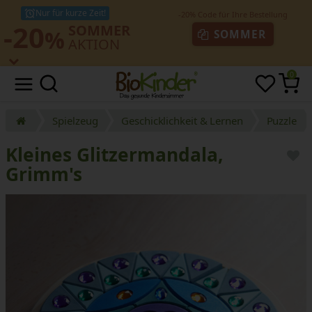
Nur für kurze Zeit!
-20
SOMMER
%
SOMMER
AKTION
0
Spielzeug
Geschicklichkeit & Lernen
Puzzle
Kleines Glitzermandala,
Grimm's