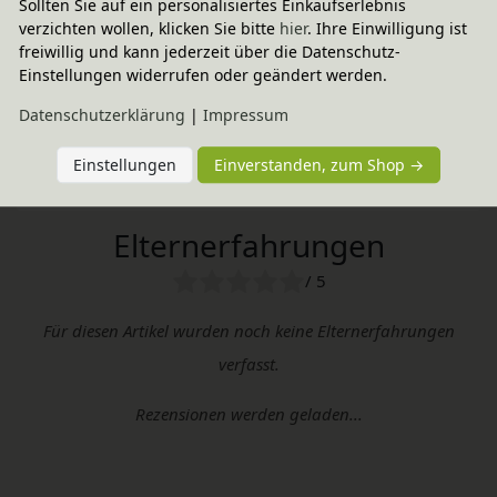
Sollten Sie auf ein personalisiertes Einkaufserlebnis
Technische Daten
verzichten wollen, klicken Sie bitte
hier
. Ihre Einwilligung ist
freiwillig und kann jederzeit über die Datenschutz-
Einstellungen widerrufen oder geändert werden.
Grimms Spiel und Holz Design
Daten­schutz­erklärung
|
Impressum
Einstellungen
Einverstanden, zum Shop →
Sie haben Fragen?
Elternerfahrungen
/ 5
Für diesen Artikel wurden noch keine Elternerfahrungen
verfasst.
Rezensionen werden geladen...