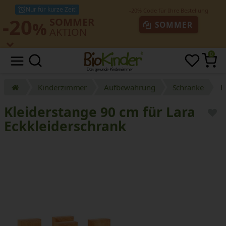
Nur für kurze Zeit!
-20
SOMMER
%
SOMMER
AKTION
0
Kinderzimmer
Aufbewahrung
Schränke
K
Kleiderstange 90 cm für Lara
Eckkleiderschrank