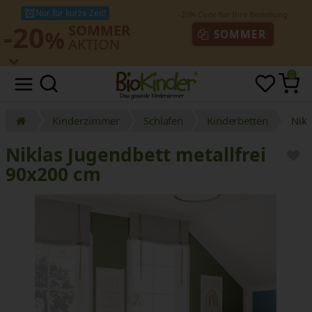
Nur für kurze Zeit!
-20
SOMMER
%
SOMMER
AKTION
0
Kinderzimmer
Schlafen
Kinderbetten
Nikl
Niklas Jugendbett metallfrei
90x200 cm