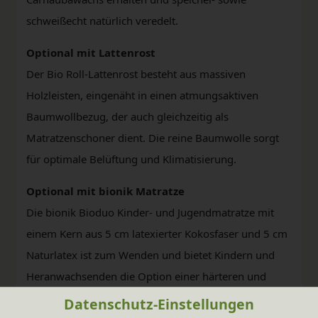
schweißecht natürlich veredelt.
Optional mit Lattenrost
Der Bio Roll-Lattenrost besteht aus massiven
Holzleisten, eingenäht in einen atmungsaktiven
Baumwollbezug, der auch gleichzeitig als
Matratzenschoner dient. Die reine Baumwolle sorgt
für optimale Belüftung und Klimatisierung.
Optional mit bionik Matratze
Die bionik Bioduo Kinder- und Jugendmatratze mit
einem Kern aus 5 cm latexierter Kokosfaser und 5 cm
Naturlatex ist zum Wenden und bietet Kindern und
Heranwachsenden die Option einer härteren und
einer weicheren Seite, ganz nach Alter und
Datenschutz-Einstellungen