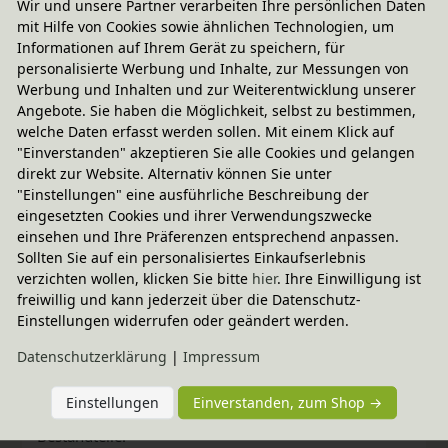
persönlicher Vorliebe.
Wir und unsere Partner verarbeiten Ihre persönlichen Daten
mit Hilfe von Cookies sowie ähnlichen Technologien, um
Die Matratze misst eine Gesamthöhe von 12 cm.
Informationen auf Ihrem Gerät zu speichern, für
personalisierte Werbung und Inhalte, zur Messungen von
Die Ummantelung der hochwertigen Matratze ist
Werbung und Inhalten und zur Weiterentwicklung unserer
wählbar mit Schafschurwolle aus kontrolliert
Angebote. Sie haben die Möglichkeit, selbst zu bestimmen,
welche Daten erfasst werden sollen. Mit einem Klick auf
biologischer Tierhaltung oder Baumwolle aus
"Einverstanden" akzeptieren Sie alle Cookies und gelangen
kontrolliert biologischem Anbau.
direkt zur Website. Alternativ können Sie unter
"Einstellungen" eine ausführliche Beschreibung der
Schafschurwolle
wärmt im Winter und kühlt im
eingesetzten Cookies und ihrer Verwendungszwecke
Sommer. Schafwolle wirkt außerdem klimatisierend
einsehen und Ihre Präferenzen entsprechend anpassen.
und hat natürliche antibakterielle Eigenschaften.
Sollten Sie auf ein personalisiertes Einkaufserlebnis
verzichten wollen, klicken Sie bitte
hier
. Ihre Einwilligung ist
Baumwolle
aus kontrolliert biologischem Anbau
freiwillig und kann jederzeit über die Datenschutz-
hingegen ist besonders gut für Allergiker geeignet.
Einstellungen widerrufen oder geändert werden.
Außerdem ist Baumwolle feuchtigkeitsausgleichend,
Daten­schutz­erklärung
|
Impressum
atmungsaktiv und hautfreundlich. Diese Variante der
Einstellungen
Einverstanden, zum Shop →
Matratze ist vegan und enthält keine tierischen
Bestandteile.