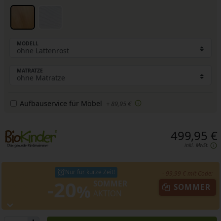
MODELL
MATRATZE
Aufbauservice für Möbel
+ 89,95 €
499,95 €
inkl. MwSt.
Nur für kurze Zeit!
- 99,99 € mit Code:
-20
SOMMER
%
SOMMER
AKTION