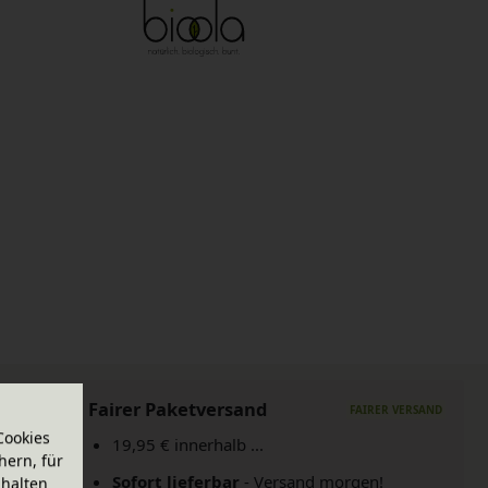
Fairer Paketversand
Cookies
19,95 € innerhalb ...
hern, für
Sofort lieferbar
- Versand morgen!
halten