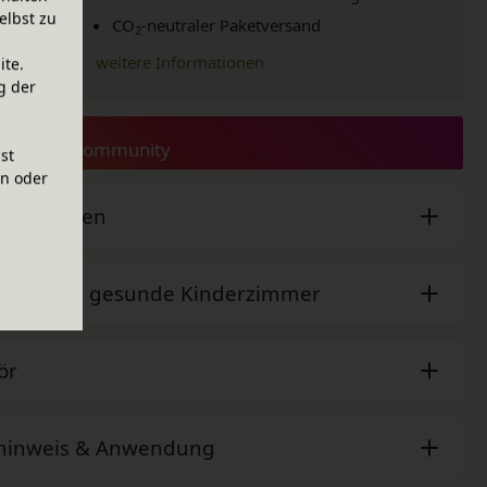
elbst zu
CO
-neutraler Paketversand
2
weitere Informationen
ite.
g der
gal
e aus der Community
ist
en oder
sche Daten
der - Das gesunde Kinderzimmer
ör
ehinweis & Anwendung