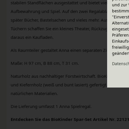
stabilen Standflächen ausgestattet und bietet vielseitige u
und zur 
bestimme
Aufbewahrung und Spiel. Auf den zwei Regalablagen arrang
"Einvers
später Bücher, Bastelsachen und vieles mehr. Aus 2 Spielre
Alternat
Tüchern schaffen Sie ein kleines Theater, Rückzugsort und S
eingeset
Präferen
daraus ein Kaufladen.
Einkaufs
freiwill
Als Raumteiler gestaltet Anna einen separaten Zimmerbere
geänder
Maße: H 97 cm, B 88 cm, T 31 cm.
Daten­sc
Naturholz aus nachhaltiger Forstwirtschaft. BioKinder Möb
und Kiefernholz (weiß und bunt lasiert) gefertigt. Veredelt
natürlichen Materialien.
Die Lieferung umfasst 1 Anna Spielregal.
Entdecken Sie das BioKinder Spar-Set Artikel Nr. 221