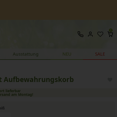
0
Ausstattung
NEU
SALE
et Aufbewahrungskorb
ort lieferbar
ersand am Montag!
iß