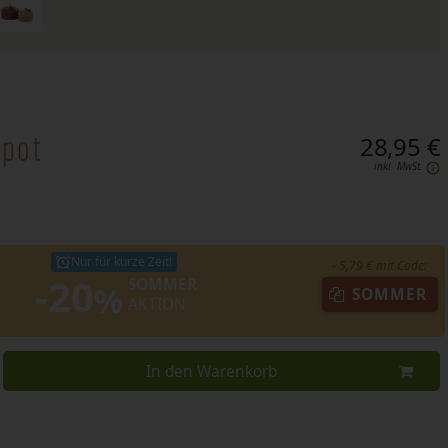
28,95 €
inkl. MwSt.
Nur für kurze Zeit!
- 5,79 € mit Code:
-20
SOMMER
%
SOMMER
AKTION
In den Warenkorb