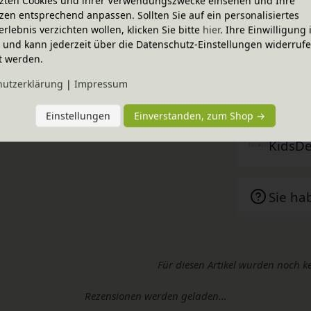
zten Cookies und ihrer Verwendungszwecke einsehen und Ihre
chön für Ihr Kind, um seine Lieblingssachen
zen entsprechend anpassen. Sollten Sie auf ein personalisiertes
erlebnis verzichten wollen, klicken Sie bitte
hier
. Ihre Einwilligung 
ig und kann jederzeit über die Datenschutz-Einstellungen widerruf
zubehör oder Ähnliches genutzt werden.
t werden.
hutz­erklärung
|
Impressum
Techni
Einstellungen
Einverstanden, zum Shop →
KidsD
Sie ha
Für diesen Artikel wurden noch k
Rezensionen werden geladen...