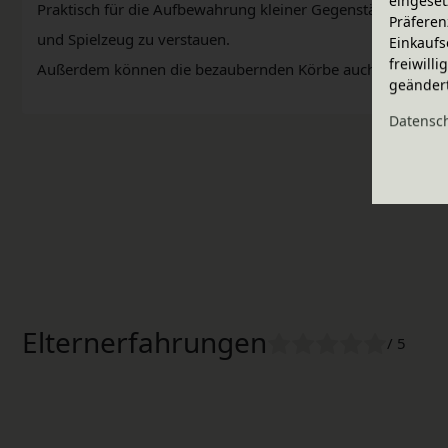
eingeset
Praktisch für die Aufbewahrung kleiner Gegenstände oder s
Präferen
und Spielzeug zu verstauen.
Einkaufs
freiwill
Außerdem können die bezaubernden Körbe auch für Wickel
geänder
Daten­sc
Elternerfahrungen
/ 5