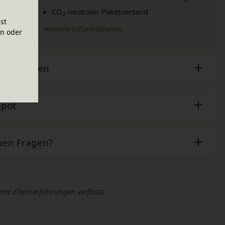
CO
-neutraler Paketversand
2
ist
weitere Informationen
en oder
sche Daten
epot
ben Fragen?
eine Elternerfahrungen verfasst.