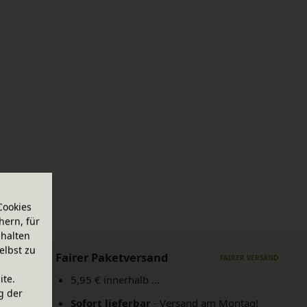
Cookies
hern, für
halten
elbst zu
Fairer Paketversand
ite.
5,95 € innerhalb ...
g der
Sofort lieferbar
- Versand am Montag!