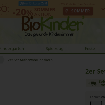
Nur für kurze Zeit!
-20
SOMMER
%
SOMMER
AKTION
Kindergarten
Spielzeug
Feste
2er Set Aufbewahrungskorb
2er S
Sof
- V
Farbe:
We