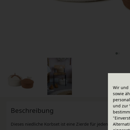
Wir und 
sowie äh
personal
und zur 
Beschreibung
bestimme
"Einvers
Dieses niedliche Korbset ist eine Zierde für jeden Raum.
Alternat