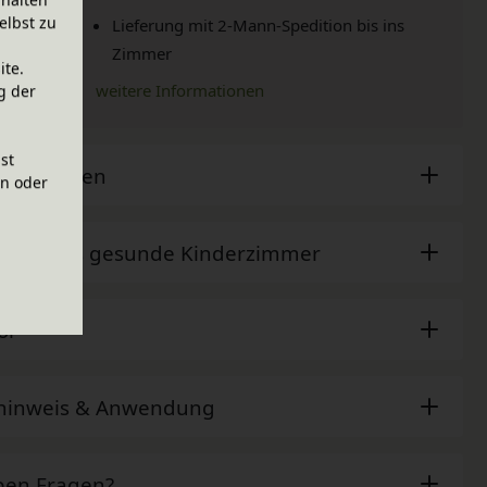
elbst zu
Lieferung mit 2-Mann-Spedition bis ins
Zimmer
ite.
weitere Informationen
g der
ist
sche Daten
en oder
der - Das gesunde Kinderzimmer
ör
ehinweis & Anwendung
ben Fragen?