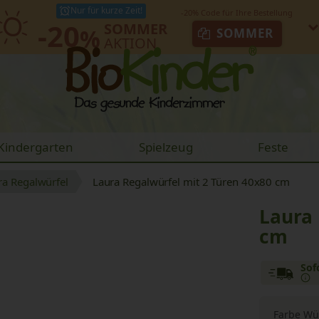
Nur für kurze Zeit!
-20
SOMMER
%
SOMMER
AKTION
Kindergarten
Spielzeug
Feste
ra Regalwürfel
Laura Regalwürfel mit 2 Türen 40x80 cm
Laura 
cm
Sof
Farbe Wü