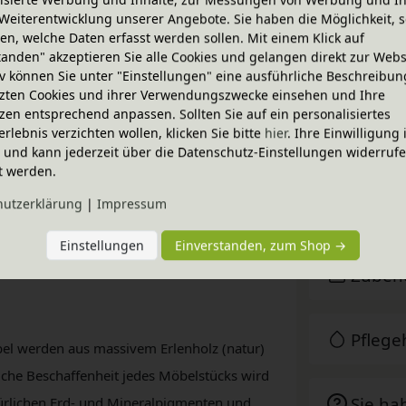
nen Laura Regalwürfeln ergeben sich so
Weiterentwicklung unserer Angebote. Sie haben die Möglichkeit, s
ie für Ordnung sorgen und jedes
n, welche Daten erfasst werden sollen. Mit einem Klick auf
tanden" akzeptieren Sie alle Cookies und gelangen direkt zur Webs
schrägen.
iv können Sie unter "Einstellungen" eine ausführliche Beschreibun
zten Cookies und ihrer Verwendungszwecke einsehen und Ihre
sachen und vieles mehr. Die Türen sind mit
zen entsprechend anpassen. Sollten Sie auf ein personalisiertes
 sicheres und geräuscharmes Schließen
erlebnis verzichten wollen, klicken Sie bitte
hier
. Ihre Einwilligung 
Techni
ig und kann jederzeit über die Datenschutz-Einstellungen widerruf
t werden.
hutz­erklärung
|
Impressum
BioKin
t werden. Regalsockel nicht im Lieferumfang
Einstellungen
Einverstanden, zum Shop →
Zubeh
Pfleg
bel werden aus massivem Erlenholz (natur)
rliche Beschaffenheit jedes Möbelstücks wird
Sie ha
türlichen Erd- und Mineralpigmenten und