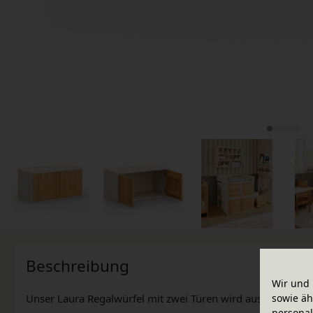
Beschreibung
Wir und 
sowie äh
Unser Laura Regalwürfel mit zwei Türen wird aus Bio-Massivho
personal