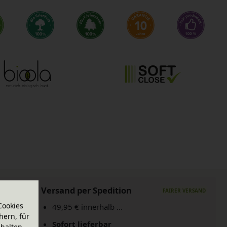
Versand per Spedition
Cookies
49,95 € innerhalb ...
hern, für
Sofort lieferbar
halten