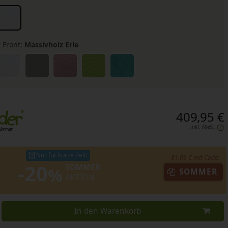
 Front:
Massivholz Erle
409,95 €
inkl. MwSt.
Nur für kurze Zeit!
- 81,99 € mit Code:
-20
SOMMER
%
SOMMER
AKTION
In den Warenkorb