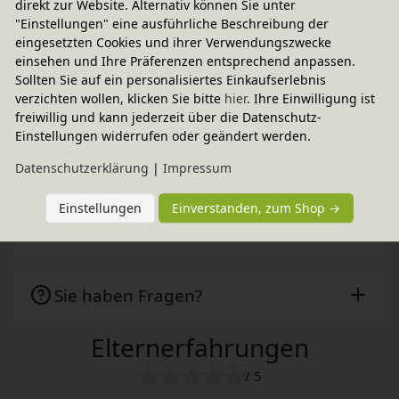
direkt zur Website. Alternativ können Sie unter
14,95 € innerhalb ...
"Einstellungen" eine ausführliche Beschreibung der
Lieferbar in 1 - 3 Tagen
eingesetzten Cookies und ihrer Verwendungszwecke
einsehen und Ihre Präferenzen entsprechend anpassen.
CO
-neutraler Paketversand
2
Sollten Sie auf ein personalisiertes Einkaufserlebnis
weitere Informationen
verzichten wollen, klicken Sie bitte
hier
. Ihre Einwilligung ist
freiwillig und kann jederzeit über die Datenschutz-
Einstellungen widerrufen oder geändert werden.
Technische Daten
Daten­schutz­erklärung
|
Impressum
Einstellungen
Einverstanden, zum Shop →
Pastelowe Love
Sie haben Fragen?
Elternerfahrungen
/ 5