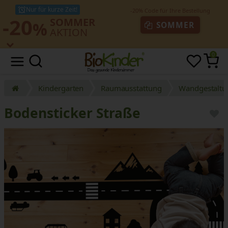
Nur für kurze Zeit!
-20
SOMMER
%
SOMMER
AKTION
0
Kindergarten
Raumausstattung
Wandgestaltu
Bodensticker Straße