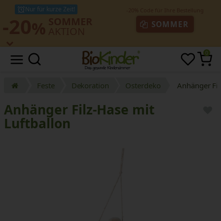
Nur für kurze Zeit!
-20
SOMMER
%
SOMMER
AKTION
0
Feste
Dekoration
Osterdeko
Anhänger Fil
Anhänger Filz-Hase mit
Luftballon