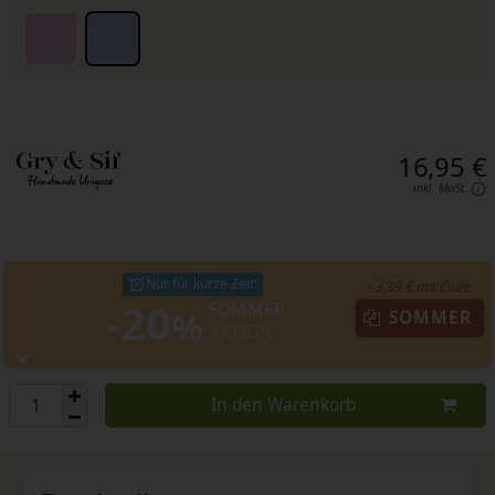
16,95 €
inkl. MwSt.
Nur für kurze Zeit!
- 3,39 € mit Code:
-20
SOMMER
%
SOMMER
AKTION
In den Warenkorb