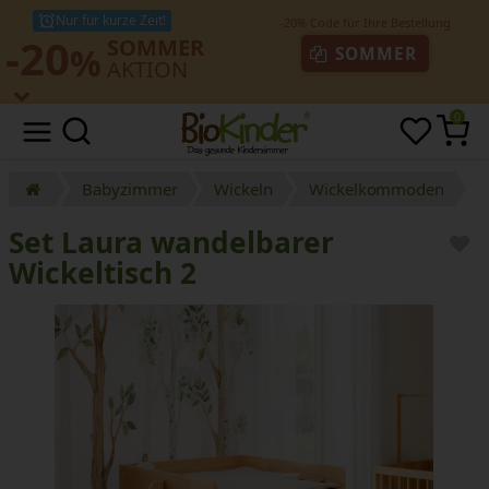
Nur für kurze Zeit!
-20
SOMMER
%
SOMMER
AKTION
0
Babyzimmer
Wickeln
Wickelkommoden
S
Set Laura wandelbarer
Wickeltisch 2