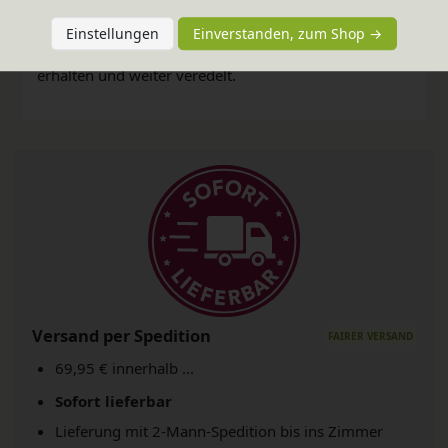
bioola® colour Lasur aus natürlichen Erd- und
Einstellungen
Einverstanden, zum Shop →
Mineralpigmenten und pflanzlichem Carnaubawachs
erhalten und weiter veredelt.
Versand per Spedition
69,95 € innerhalb ...
Sofort lieferbar
Lieferung mit 2-Mann-Spedition bis ins Zimmer