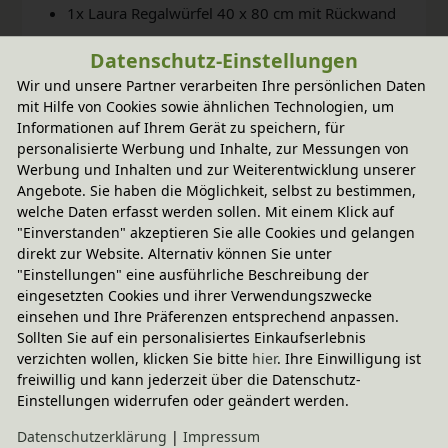
1x Laura Regalwürfel 40 x 80 cm mit Rückwand
3x Laura Regalwürfeln 40 x 40 cm mit Rückwand
Datenschutz-Einstellungen
1x Leiter für Wickeltisch (Maße: H 90 x B 40 x T
Wir und unsere Partner verarbeiten Ihre persönlichen Daten
31 cm)
mit Hilfe von Cookies sowie ähnlichen Technologien, um
Informationen auf Ihrem Gerät zu speichern, für
1x Wickelaufsatz (Maße: H 15 x B 84,5 x T 82,5
personalisierte Werbung und Inhalte, zur Messungen von
cm)
Werbung und Inhalten und zur Weiterentwicklung unserer
Angebote. Sie haben die Möglichkeit, selbst zu bestimmen,
1x Verbindungsset Laura inkl. Anleitung
welche Daten erfasst werden sollen. Mit einem Klick auf
Außenmaße insgesamt: H 93 x B 115,5 x 82,5 cm
"Einverstanden" akzeptieren Sie alle Cookies und gelangen
direkt zur Website. Alternativ können Sie unter
Entdecken Sie auch unsere anderen Laura Spar-Sets!
"Einstellungen" eine ausführliche Beschreibung der
eingesetzten Cookies und ihrer Verwendungszwecke
Massivholz aus nachhaltiger Forstwirtschaft.
einsehen und Ihre Präferenzen entsprechend anpassen.
Sollten Sie auf ein personalisiertes Einkaufserlebnis
BioKinder Möbel werden aus massivem Erlenholz
verzichten wollen, klicken Sie bitte
hier
. Ihre Einwilligung ist
(natur) und Kiefernholz (weiß und bunt lasiert)
freiwillig und kann jederzeit über die Datenschutz-
Einstellungen widerrufen oder geändert werden.
gefertigt. Die natürliche Beschaffenheit jedes
Möbelstücks wird durch bioola® nature Öl bzw.
Daten­schutz­erklärung
|
Impressum