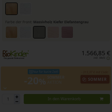
Farbe der Front:
Massivholz Kiefer Elefantengrau
1.566,85 €
inkl. MwSt.
Nur für kurze Zeit!
- 313,37 € mit Code:
-20
SOMMER
%
SOMMER
AKTION
In den Warenkorb